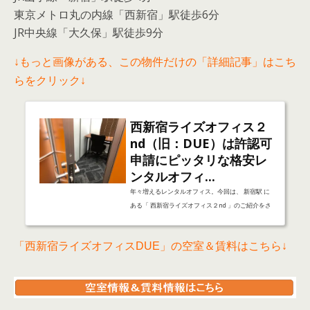
東京メトロ丸の内線「西新宿」駅徒歩6分
JR中央線「大久保」駅徒歩9分
↓もっと画像がある、この物件だけの「詳細記事」はこち
らをクリック↓
西新宿ライズオフィス２
nd（旧：DUE）は許認可
申請にピッタリな格安レ
ンタルオフィ...
年々増えるレンタルオフィス。今回は、 新宿駅 に
ある「 西新宿ライズオフィス２nd 」のご紹介をさ
せて頂きます。 只今キャンペーン中！↓↓西新宿ラ
イズオフィス２ndは只今下記キャンペーン中↓↓～
「西新宿ライズオフィスDUE」の空室＆賃料はこちら↓
～～～～～～～～～～～～～～～～～～～～～～～
～～～～～～～～～～～～～～～～～～初期費用０
円！加えて全額返金保証キャンペーン実施中！(提
携士業にて申請の場合)人材紹介業・古物商・酒免
許・不動産業・外国人経営管理ビザにて免許申請不