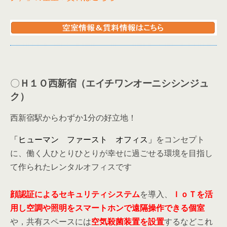
することが出来ます。 では、１～8階までそれぞれ見ていきましょう！1階：ローカ
ルの魅力に出会えるInfo Garageオフィス...
〇
Ｈ１Ｏ西新宿（エイチワンオーニシシンジュ
ク）
西新宿駅からわずか1分の好立地！
「ヒューマン ファースト オフィス」
をコンセプト
に、働く人ひとりひとりが幸せに過ごせる環境を目指し
て作られたレンタルオフィスです
顔認証によるセキュリティシステム
を導入、
ＩｏＴを活
用し空調や照明をスマートホンで遠隔操作できる個室
や，共有スペースには
空気殺菌装置を設置
するなどこれ