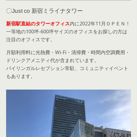
可の場合全額返金保証対象になります。ただいまキ
ャンペーン中のため、入居時には...
〇Just co 新宿ミライナタワー
新宿駅直結のタワーオフィス
内に2022年11月ＯＰＥＮ！
一等地の100坪-600坪サイズのオフィスをお探しの方は
注目のオフィスです。
月額利用料に光熱費・Wi-Fi・清掃費・時間内空調費用・
ドリンクアメニティ代が含まれています。
バイリンガルレセプション常駐、コミュニティイベント
もあります。