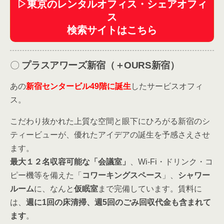
▷東京のレンタルオフィス・シェアオフィ
ス
検索サイトはこちら
〇
プラスアワーズ新宿（＋OURS新宿）
あの
新宿センタービル49階に誕生
したサービスオフィ
ス。
こだわり抜かれた上質な空間と眼下にひろがる新宿のシ
ティービューが、優れたアイデアの誕生を予感さえさせ
ます。
最大１２名収容可能な「会議室」
、Wi-Fi・ドリンク・コ
ピー機等を備えた「
コワーキングスペース
」、
シャワー
ルーム
に、なんと
仮眠室
まで完備しています。賃料に
は、
週に1回の床清掃、週5回のごみ回収代金も含まれて
ます
。