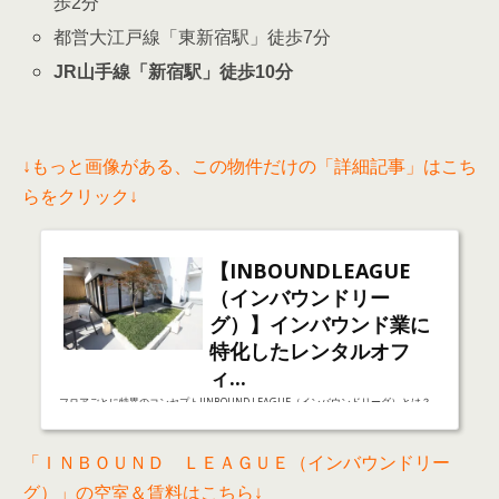
歩2分
都営大江戸線「東新宿駅」徒歩7分
JR山手線「新宿駅」徒歩10分
↓もっと画像がある、この物件だけの「詳細記事」はこち
らをクリック↓
【INBOUNDLEAGUE
（インバウンドリー
グ）】インバウンド業に
特化したレンタルオフ
ィ...
フロアごとに特異のコンセプト!INBOUND LEAGUE（インバウンドリーグ）とは？
今回は、インバウンド業界に特化したレンタルオフィス「INBOUND LEAGUE（イン
バウンドリーグ）」について紹介したいと思います。 このINBOUND LEAGUE（イン
「ＩＮＢＯＵＮＤ ＬＥＡＧＵＥ（インバウンドリー
バウンドリーグ）の最大の特徴はズバリ！インバウンド業界。それぞれのフロアによ
グ）」の空室＆賃料はこちら↓
ってコンセプトがあり多様なターゲットが融合する複合インバウンド施設として展開