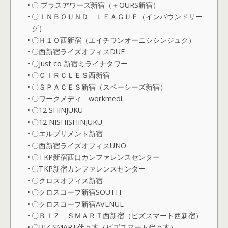
〇 プラスアワーズ新宿（＋OURS新宿）
〇ＩＮＢＯＵＮＤ ＬＥＡＧＵＥ（インバウンドリー
グ）
〇Ｈ１Ｏ西新宿（エイチワンオーニシシンジュク）
〇西新宿ライズオフィスDUE
〇Just co 新宿ミライナタワー
〇ＣＩＲＣＬＥＳ西新宿
〇ＳＰＡＣＥＳ新宿（スペーシーズ新宿）
〇ワークメディ workmedi
〇12 SHINJUKU
〇12 NISHISHINJUKU
〇エルプリメント新宿
〇西新宿ライズオフィスUNO
〇TKP新宿西口カンファレンスセンター
〇TKP新宿カンファレンスセンター
〇クロスオフィス新宿
〇クロスコープ新宿SOUTH
〇クロスコープ新宿AVENUE
〇ＢＩＺ ＳＭＡＲＴ西新宿（ビズスマート西新宿）
〇BIZ SMART代々木（ビズスマート代々木）