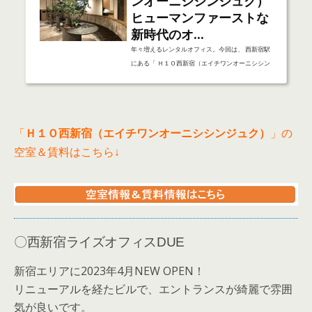
ンオーニシシンジュク）
ヒューマンファーストな
新時代のオ...
年々増えるレンタルオフィス。今回は、 西新宿駅
にある「 Ｈ１Ｏ西新宿（エイチワンオーニシシン
ジュク） 」のご紹介をさせて頂きます。Ｈ１Ｏと
は、「ヒューマン ファースト オフィス」の略。
働く人が幸せに過ごせる環境を目指して作られたサ
ービス付小規模オフィスです。ここ「 Ｈ１Ｏ西新
「
Ｈ１Ｏ西新宿（エイチワンオーニシシンジュク）
」の
宿（エイチワンオーニシシンジュク） 」はＩoＴを
活用した快適な環境や顔認証によるセキュリティシ
空室＆賃料はこちら↓
ステム、「エアロシールド」と呼ばれる空気殺菌装
置などを導入したこれからの時代に求められる設備
を備えたオフィス。さっそくご案内させ...
〇西新宿ライズオフィスDUE
新宿エリアに2023年4月NEW OPEN！
リニューアルを経たビルで、エントランスが綺麗で雰囲
気が良いです。