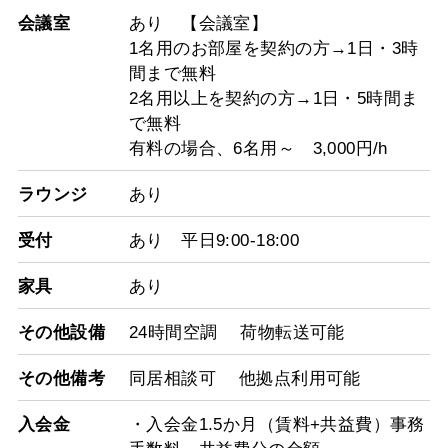
会議室
あり 【会議室】
1名用のお部屋を契約の方→1日・3時
間まで無料
2名用以上を契約の方→1日・5時間ま
で無料
有料の場合、6名用～ 3,000円/h
ラウンジ
あり
受付
あり 平日9:00-18:00
家具
あり
その他設備
24時間空調 荷物転送可能
その他備考
同居相談可 他拠点利用可能
入会金
・入会金1.5か月（賃料+共益費）事務