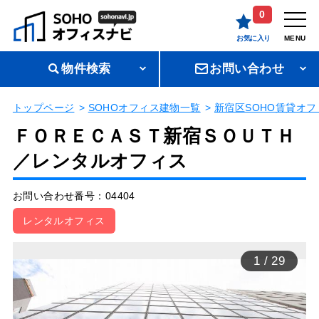
0
お気に入り
MENU
物件検索
お問い合わせ
トップページ
SOHOオフィス建物一覧
新宿区SOHO賃貸オフ
ＦＯＲＥＣＡＳＴ新宿ＳＯＵＴＨ
／レンタルオフィス
お問い合わせ番号：04404
レンタルオフィス
1
/
29