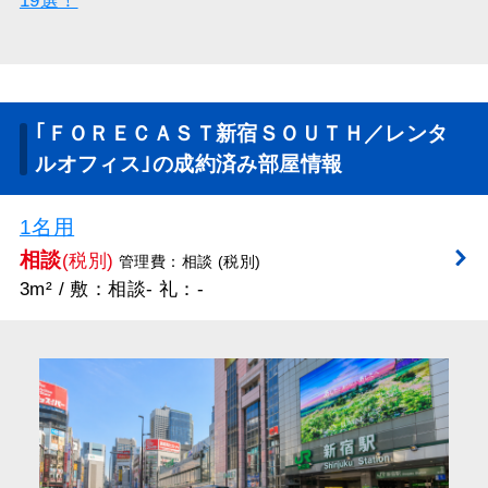
19選！
｢ＦＯＲＥＣＡＳＴ新宿ＳＯＵＴＨ／レンタ
ルオフィス｣の成約済み部屋情報
1名用
相談
(税別)
管理費：相談 (税別)
3m² / 敷：相談- 礼：-