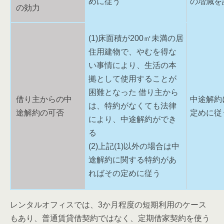
めに従う
の増減を
の効力
(1)床面積が200㎡未満の居
住用建物で、やむを得な
い事情により、生活の本
拠として使用することが
困難となった 借り主から
借り主からの中
中途解約
は、特約がなくても法律
途解約の可否
定めに従
により、中途解約ができ
る
(2)上記(1)以外の場合は中
途解約に関する特約があ
ればその定めに従う
レンタルオフィスでは、3か月程度の短期利用のケース
もあり、普通賃貸借契約ではなく、定期借家契約を使う