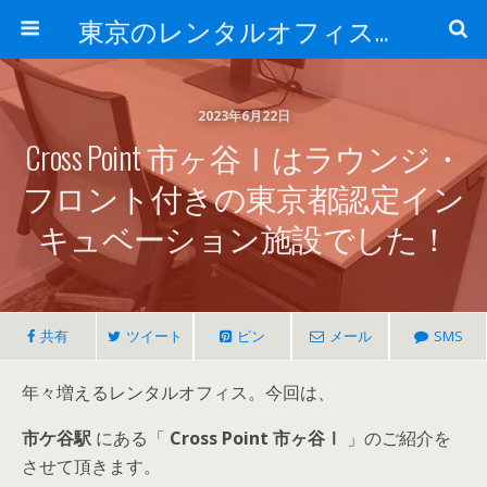
東京のレンタルオフィス、サービスオフィスの現地取材記事ブログ-ROjournal
2023年6月22日
Cross Point 市ヶ谷Ⅰはラウンジ・
フロント付きの東京都認定イン
キュベーション施設でした！
共有
ツイート
ピン
メール
SMS
年々増えるレンタルオフィス。今回は、
市ケ谷駅
にある「
Cross Point 市ヶ谷Ⅰ
」のご紹介を
させて頂きます。