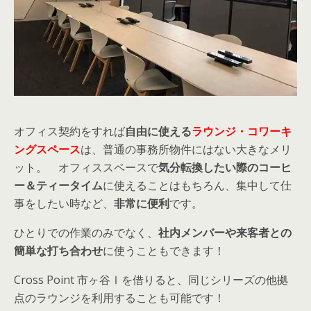
オフィス契約をすれば
自由に使える
ラウンジ・コワーキ
ングスペース
は、普通の事務所物件にはない大きなメリ
ット。 オフィススペースで
気分転換したい際のコーヒ
ー＆ティータイム
に使えることはもちろん、集中して仕
事をしたい時など、
非常に便利
です。
ひとりでの作業のみでなく、
社内メンバーや来客者との
簡単な打ち合わせ
に使うこともできます！
Cross Point 市ヶ谷Ⅰを借りると、同じシリーズの他拠
点のラウンジを利用することも可能です！