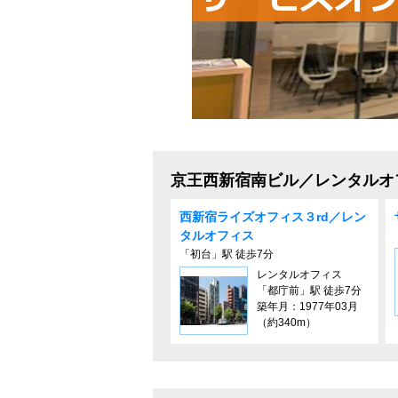
京王西新宿南ビル／レンタルオ
西新宿ライズオフィス３rd／レン
タルオフィス
「初台」駅 徒歩7分
レンタルオフィス
「都庁前」駅 徒歩7分
築年月：1977年03月
（約340m）