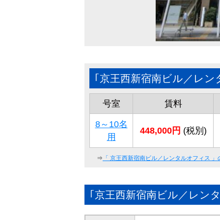
｢京王西新宿南ビル／レン
号室
賃料
8～10名
448,000円
(税別)
用
⇒
「
京王西新宿南ビル／レンタルオフィス
」
｢京王西新宿南ビル／レン