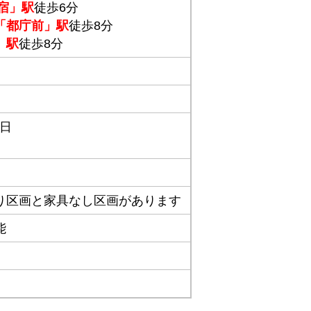
宿」駅
徒歩6分
「都庁前」駅
徒歩8分
」駅
徒歩8分
1日
り区画と家具なし区画があります
可能