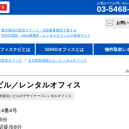
お電話でのお問い合わ
03-5468
0
お問い
東京都内の賃貸オフィス・住居兼事務所で使える
SOHO賃貸・soho事務所・レンタルオフィスの検索サイト
オフィスナビとは
SOHOオフィスとは
物件取材レ
O賃貸オフィス
京王西新宿南ビル／レンタルオフィス
お
ビル／レンタルオフィス
街道沿いビルのデザイナーズレンタルオフィス
4番4号
6分
徒歩8分