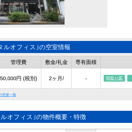
タルオフィス｣の空室情報
管理費
敷金/礼金
専有面積
50,000円 (税別)
2ヶ月/
-
間取り図
の空室一覧
タルオフィス｣の物件概要・特徴