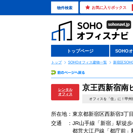
お気に入りボックス
物件検索
トップページ
SOHO
トップ
SOHOオフィス建物一覧
新宿区SOH
京王西新宿南
レンタル
オフィス
オフィスを「住」に！甲州
所在地：東京都新宿区西新宿3丁目
交通 ：JR山手線「新宿」駅徒歩
都営大江戸線「都庁前」駅