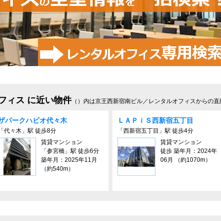
フィス に近い物件
（）内は京王西新宿南ビル／レンタルオフィスからの直
ザパークハビオ代々木
ＬＡＰｉＳ⻄新宿五丁⽬
「代々木」駅 徒歩8分
「西新宿五丁目」駅 徒歩4分
賃貸マンション
賃貸マンション
「参宮橋」駅 徒歩6分
徒歩 築年月：2024年
築年月：2025年11月
06月 （約1070m）
（約540m）