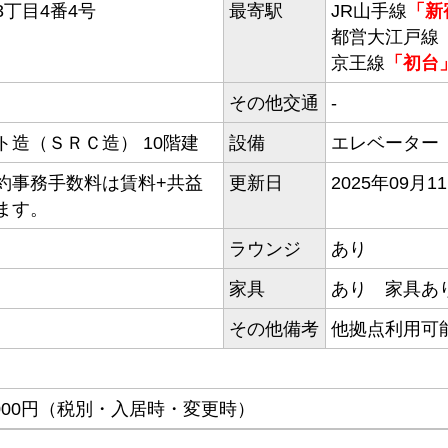
丁目4番4号
最寄駅
JR山手線
「新
都営大江戸線
京王線
「初台
その他交通
-
造（ＳＲＣ造） 10階建
設備
エレベーター
約事務手数料は賃料+共益
更新日
2025年09月1
ます。
ラウンジ
あり
家具
あり 家具あ
その他備考
他拠点利用
000円（税別・入居時・変更時）