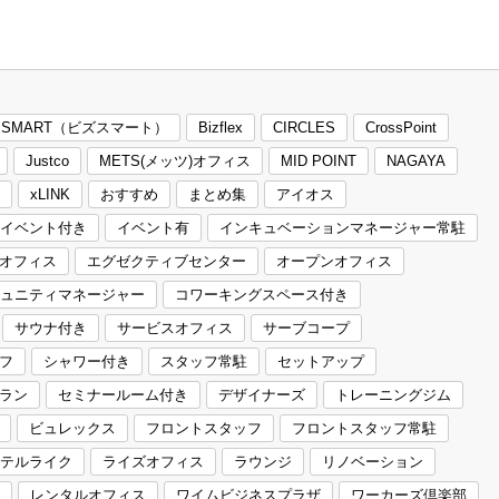
Z SMART（ビズスマート）
Bizflex
CIRCLES
CrossPoint
Justco
METS(メッツ)オフィス
MID POINT
NAGAYA
xLINK
おすすめ
まとめ集
アイオス
イベント付き
イベント有
インキュベーションマネージャー常駐
オフィス
エグゼクティブセンター
オープンオフィス
ュニティマネージャー
コワーキングスペース付き
サウナ付き
サービスオフィス
サーブコープ
フ
シャワー付き
スタッフ常駐
セットアップ
ラン
セミナールーム付き
デザイナーズ
トレーニングジム
ビュレックス
フロントスタッフ
フロントスタッフ常駐
テルライク
ライズオフィス
ラウンジ
リノベーション
レンタルオフィス
ワイムビジネスプラザ
ワーカーズ倶楽部