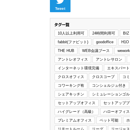
Tweet
10人以上利用可
24時間利用可
BI
fabbit(ファビット)
goodoffice
H1O
THE HUB
WEB会議ブース
wework
アントレオフィス
アントレサロン
インターネット環境完備
エキスパート
クロスオフィス
クロスコープ
コミ
コワーキング有
コンシェルジュ付き
シェアキッチン
シミュレーションゴル
セットアップオフィス
セットアッププ
ハイグレード（高級）
ハローオフィス
プレミアムオフィス
ペット可能
ホ
リモートルーム
リーグ
リージャス