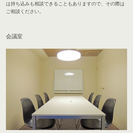
来客時に使うことの多い会議室は大切ですね。
「
THE HUB 大塚
」は共用部に
会議室（有料）
を完備し
てます！
同じ施設内に使える会議室があるのはとても便利です
ね。
その他設備・サービスについて
時には
ビジネスの成功のカギにつながることさえある、
レンタルオフィスのサービスと設備。
運営によって本当に様々なサービスがありますので、こ
こでは細かい点もチェックしていきます！
コピー機、シュレッダー