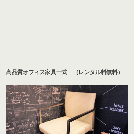
家具付きの良いところは、デスク・椅子ワンセットで５
～１０万円するコストが削減でき、退去時の原状回復費
用も不要に。
さらに入居に合わせ、オフィス家具搬入のスケジュール
調整と、購入・レイアウト考案の人手もカット。 レンタ
ルオフィスでは人数・部屋に合わせオフィス家具がセッ
トされているので、入居したその日から手間いらずで即
仕事ができます。オフィス家具自体もプロ目線で厳選さ
れています。機能性なども、ぜひ現地でチェックしてみ
てください！
また、自分で購入したこだわりの家具を利用したい場合