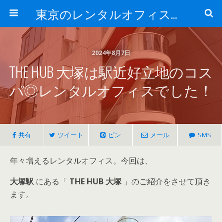
東京のレンタルオフィス、サービスオフィスの現地取材記事ブログ-ROjournal
2024年8月7日
THE HUB 大塚は駅近好立地のコス
パ◎レンタルオフィスでした！
共有
ツイート
ピン
メール
SMS
年々増えるレンタルオフィス。今回は、
大塚駅
にある「
THE HUB 大塚
」のご紹介をさせて頂き
ます。