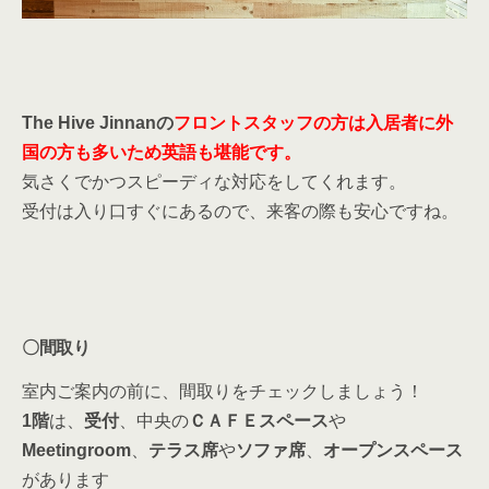
The Hive Jinnanの
フロント
スタッフの方は入居者に外
国の方も多いため英語も堪能です。
気さくでかつスピーディな対応をしてくれます。
受付は入り口すぐにあるので、来客の際も安心ですね。
〇間取り
室内ご案内の前に、間取りをチェックしましょう！
1階
は、
受付
、中央の
ＣＡＦＥスペース
や
Meetingroom
、
テラス席
や
ソファ席
、
オープンスペース
があります