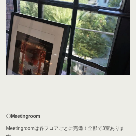
〇Meetingroom
Meetingroomは各フロアごとに完備！全部で3室ありま
す。
「
The Hive Jinnan
」は、
個室を契約
された方は、
1人
あたり月4時間は無料で利用可能
です。