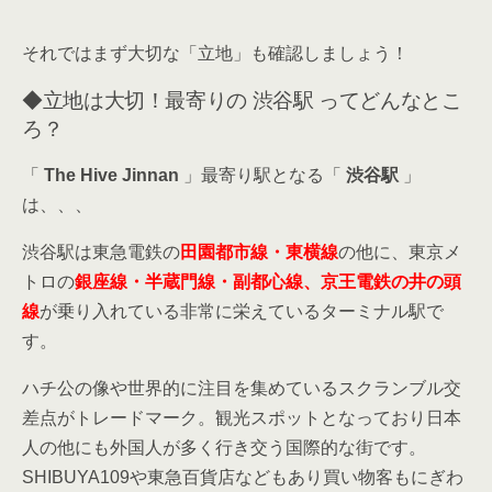
それではまず大切な「立地」も確認しましょう！
◆立地は大切！最寄りの 渋谷駅 ってどんなとこ
ろ？
「
The Hive Jinnan
」最寄り駅となる「
渋谷駅
」
は、、、
渋谷駅は東急電鉄の
田園都市線・東横線
の他に、東京メ
トロの
銀座線・半蔵門線・副都心線、京王電鉄の井の頭
線
が乗り入れている非常に栄えているターミナル駅で
す。
ハチ公の像や世界的に注目を集めているスクランブル交
差点がトレードマーク。観光スポットとなっており日本
人の他にも外国人が多く行き交う国際的な街です。
SHIBUYA109や東急百貨店などもあり買い物客もにぎわ