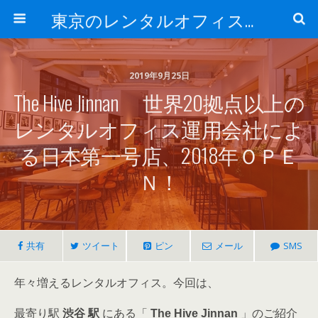
東京のレンタルオフィス、サービスオフィスの現地取材記事ブログ-ROjournal
2019年9月25日
The Hive Jinnan 世界20拠点以上の
レンタルオフィス運用会社によ
る日本第一号店、2018年ＯＰＥ
Ｎ！
共有
ツイート
ピン
メール
SMS
年々増えるレンタルオフィス。今回は、
最寄り駅
渋谷 駅
にある「
The Hive Jinnan
」のご紹介