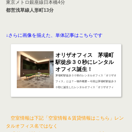
東京メトロ銀座線日本橋4分
都営浅草線人形町13分
↓さらに画像を揃えた、単体記事はこちらです
オリザオフィス 茅場町
駅徒歩３０秒にレンタル
オフィス誕生！
茅場町駅徒歩３０秒のレンタルオフィス「オリザオ
フィス」とは？～物件概要～今回は茅場町駅徒歩３
０秒に誕生したレンタルオフィス「オリザオフィ
ス」についてご紹介いたします。茅場町駅からわず
か30秒に誕生したオリザオフィスはインターネッ
ト環境をはじめ、多くの室内環境が整っておりま
す。 トラブル発生→迅速な対応！「オリザオフィ
ス」～プライベートルームのご紹介～オフィスにト
空室情報は下記「空室情報＆賃貸情報はこちら」レン
ラブルはつきものですよね！？複合機が動かな
タルオフィス名ではなく
い、、電気がつかなくなった、、などトラブルは働