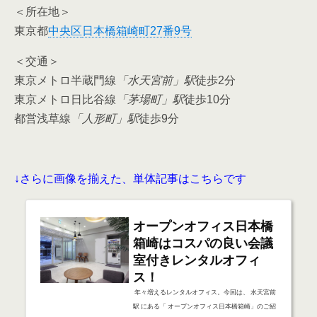
＜所在地＞
東京都
中央区
日本橋箱崎町27番9号
＜交通＞
東京メトロ半蔵門線
「水天宮前」駅
徒歩2分
東京メトロ日比谷線
「茅場町」駅
徒歩10分
都営浅草線
「人形町」駅
徒歩9分
↓さらに画像を揃えた、単体記事はこちらです
オープンオフィス日本橋
箱崎はコスパの良い会議
室付きレンタルオフィ
ス！
年々増えるレンタルオフィス。今回は、 水天宮前
駅 にある「 オープンオフィス日本橋箱崎」のご紹