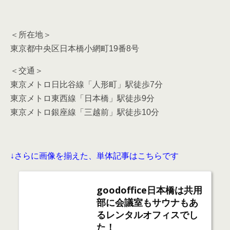
＜交通＞
東京メトロ日比谷線「人形町」駅徒歩7分
東京メトロ東西線「日本橋」駅徒歩9分
東京メトロ銀座線「三越前」駅徒歩10分
↓さらに画像を揃えた、単体記事はこちらです
goodoffice日本橋は共用
部に会議室もサウナもあ
るレンタルオフィスでし
た！
年々増えるレンタルオフィス。今回は、 人形町駅
にある「 goodoffice日本橋 」のご紹介をさせて頂
きます。 ↓こちらの目次は１ページ目のみの内容と
なります建物とその周辺道路↓建物外観↓建物共用
部↓建物周辺道路おすすめなサービス・設備・共用
部レンタルオフィスで重要な役割のサービスや設備