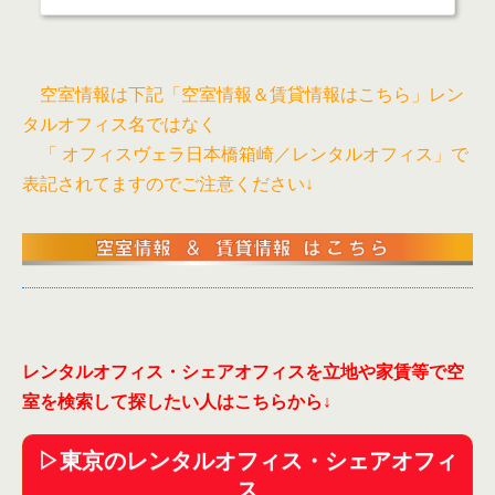
介をさせて頂きます。↓こちらの目次は１ページ目
のみの内容となります建物とその周辺道路↓建物外
観 ↓建物共用部 ↓建物周辺道路 おすすめなサービ
ス・設備・共用部レンタルオフィスで重要な役割の
空室情報は下記「空室情報＆賃貸情報はこちら」レン
サービスや設備を早速見ていきましょう！ラウン
ジ・コワーキングオフィス契約をすれば自由に使え
タルオフィス名ではなく
るラウンジは、普通の事務所物件にはない大きなメ
「 オフィスヴェラ日本橋箱崎／レンタルオフィス」で
リット。 オフィススペースで気分転換したい際の
表記されてますのでご注意ください↓
コーヒー＆ティータ...
レンタルオフィス・シェアオフィスを立地や家賃等で空
室を検索して探したい人はこちらから
↓
▷東京のレンタルオフィス・シェアオフィ
ス