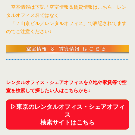
会議室ここからは専有できる個室スペースと、共有
空室情報は下記「空室情報＆賃貸情報はこちら」レン
の個室となる会議室を見ていきましょう！間取り共
用部廊下個室レンタルオフィスで現地に行ってみて
タルオフィス名ではなく
初めて気づくこともある「半個室」のタイプ。「半
「７山京ビル／レンタルオフィス」で表記されてます
個室」タイプはリーズナブルなケースが多くそこは
のでご注意ください↓
魅力ですが、天井まで壁がないため、...
レンタルオフィス・シェアオフィスを立地や家賃等で空
室を検索して探したい人はこちらから
↓
▷東京のレンタルオフィス・シェアオフィ
ス
検索サイトはこちら