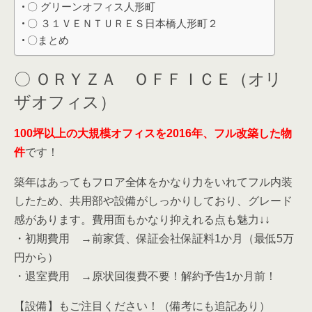
〇 グリーンオフィス人形町
〇 ３１ＶＥＮＴＵＲＥＳ日本橋人形町２
〇まとめ
〇 ＯＲＹＺＡ ＯＦＦＩＣＥ（オリ
ザオフィス）
100坪以上の大規模オフィスを2016年、フル改築した物
件
です！
築年はあってもフロア全体をかなり力をいれてフル内装
したため、共用部や設備がしっかりしており、グレード
感があります。
費用面もかなり抑えれる点も魅力↓↓
・初期費用 →前家賃、保証会社保証料1か月（最低5万
円から）
・退室費用 →原状回復費不要！解約予告1か月前！
【設備】もご注目ください！（備考にも追記あり）