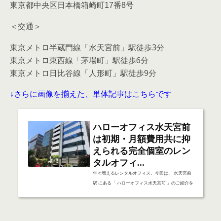
東京都中央区日本橋箱崎町17番8号
＜交通＞
東京メトロ半蔵門線「水天宮前」駅徒歩3分
東京メトロ東西線「茅場町」駅徒歩6分
東京メトロ日比谷線「人形町」駅徒歩9分
↓さらに画像を揃えた、単体記事はこちらです
ハローオフィス水天宮前
は初期・月額費用共に抑
えられる完全個室のレン
タルオフィ...
年々増えるレンタルオフィス。今回は、 水天宮前
駅 にある「 ハローオフィス水天宮前 」のご紹介を
させて頂きます。 ↓こちらの目次は１ページ目のみ
の内容となります建物とその周辺道路↓建物外観↓
建物共用部↓建物周辺道路登記可能な個室・共有の