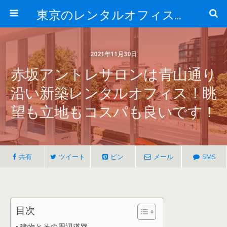
東京のレンタルオフィス、サービスオフィスの現地取材記事ブログ-ROjournal
2021年11月30日
赤坂アントレサロンは青山通り
沿い新築レンタルオフィス！眺
望も立地もコスパも良いです！
共有
ツイート
ピン
メール
SMS
目次
建物とその周辺道路