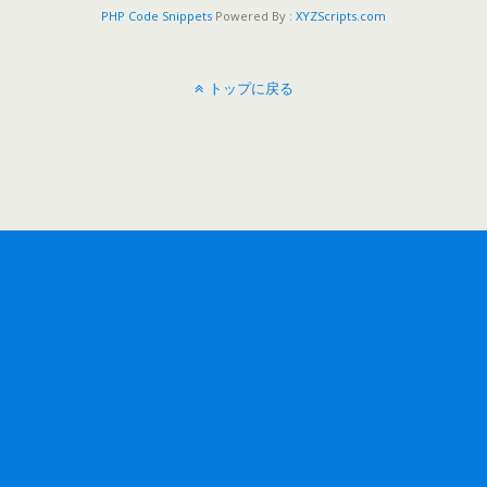
PHP Code Snippets
Powered By :
XYZScripts.com
トップに戻る