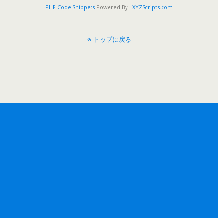
PHP Code Snippets
Powered By :
XYZScripts.com
トップに戻る