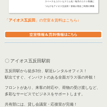
応接室や会議室。また、水周りなどの空間やコピー
機などの設備を多くの会社でシェアすることで、毎
月の賃料（コスト）を削減することができます。さ
て、今回は毎月のコストを削減することのできる
「アイオス五反田」をご紹介します。スペースのス
リム化！アイオス五反田のお部屋のご紹介。...
〇 アイオス五反田駅前
五反田駅から徒歩3分、駅近レンタルオフィス！
駅出てすぐ、インパクトのある全面ガラス張の外観！
フロントがあり、来客の対応や、荷物の受け渡しなど、
多彩なサービスでビジネスをサポートします。
共有部には、貸し会議室・応接室が完備！
自由に使える複合機やシュレッダーなども共有部にあり
ます。
オートロック、各部屋にセコムセキュリティがあり、