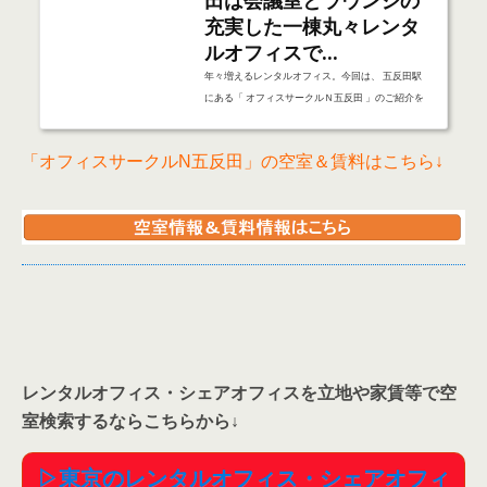
させて頂きます。 ↓こちらの目次は１ページ目のみ
の内容となります建物とその周辺道路↓建物外観↓
「オフィスサークルN五反田」の空室＆賃料はこちら↓
建物共用部↓建物周辺道路おすすめなサービス・設
備・共用部レンタルオフィスで重要な役割のサービ
スや設備を早速見ていきましょう！ラウンジ・コワ
ーキングオフィス契約をすれば自由に使えるラウン
ジ・コワーキングスペースは、普通の事務所物件に
はない大きなメリット。オフィスサークルN五反田
には、２つのラウンジがあります。ひ...
レンタルオフィス・シェアオフィスを立地や家賃等で空
室検索するならこちらから
↓
▷東京のレンタルオフィス・シェアオフィ
ス
検索サイトはこちら