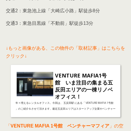
交通2：東急池上線「大崎広小路」駅徒歩8分
交通3：東急目黒線「不動前」駅徒歩13分
↓もっと画像がある、この物件の「取材記事」はこちらを
クリック↓
VENTURE MAFIA1号
館 いま注目の集まる五
反田エリアの一棟リノベ
オフィス！
年々増えるレンタルオフィス。今回は、 五反田駅 にある「 VENTURE MAFIA 1号館
」のご紹介をさせて頂きます。最近五反田エリアはスタートアップ企業やベンチャー
企業が集まり「日本のシリコンバレー」と呼ばれ、ビジネスパーソンから注目を集め
ています。渋谷や六本木に比べて賃料が抑えられること、住宅も多いので職住近接が
「
VENTURE MAFIA 1号館 ベンチャーマフィア
」の空
かなえられること、渋谷や新宿、羽田などへアクセスが容易であることなどが理由だ