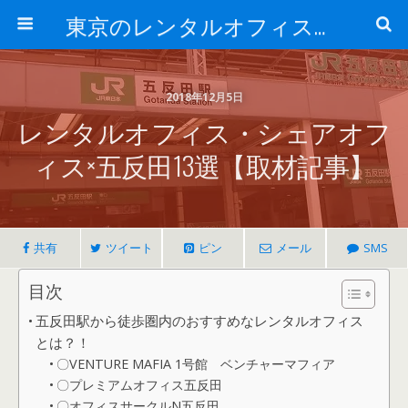
東京のレンタルオフィス、サービスオフィスの現地取材記事ブログ-ROjournal
2018年12月5日
レンタルオフィス・シェアオフ
ィス×五反田13選【取材記事】
共有
ツイート
ピン
メール
SMS
目次
五反田駅から徒歩圏内のおすすめなレンタルオフィス
とは？！
〇VENTURE MAFIA 1号館 ベンチャーマフィア
〇プレミアムオフィス五反田
〇オフィスサークルN五反田