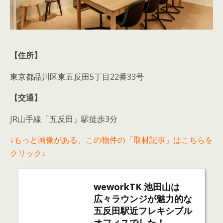
【住所】
東京都品川区東五反田5丁目22番33号
【交通】
JR山手線「五反田」駅徒歩3分
↓もっと画像がある、この物件の「取材記事」はこちらを
クリック↓
weworkTK 池田山は
広々ラウンジが魅力的な
五反田駅近フレキシブル
オフィスでした！
年々増えるレンタルオフィス。今回は、 五反田駅 にある「 weworkTK 池田山 」のご
紹介をさせて頂きます。 ↓こちらの目次は１ページ目のみの内容となります建物とそ
の周辺道路↓建物外観↓建物共用部 エントランス外側・内側↓建物周辺道路おすすめ
なサービス・設備・共用部レンタルオフィスで重要な役割のサービスや設備を早速見
weworkTK 池田山の空室＆賃料はこちら↓
ていきましょう！ラウンジ・コワーキングweworkTK 池田山の魅力はなんといって