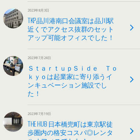
2023年8月3日
TKP品川港南口会議室は品川駅
近くでアクセス抜群のセット
アップ可能オフィスでした！
2023年7月24日
ＳｔａｒｔｕｐＳｉｄｅ Ｔｏ
ｋｙｏは起業家に寄り添うイ
ンキュベーション施設でし
た！
2023年7月19日
THE HUB 日本橋兜町は東京駅徒
歩圏内の格安コスパ◎レンタ