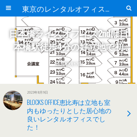
東京のレンタルオフィス、サービスオフィスの現地取材記事ブログ-ROjournal
日本橋ライズオフィス2ndは日
本橋駅徒歩4分の好立地で初
期・月額費用が抑えられるレ
2026年7月17日
ンタルオフィスでした！
2023年8月9日
BLOCKS OFFICE恵比寿は立地も室
内もゆったりとした居心地の
良いレンタルオフィスでし
た！