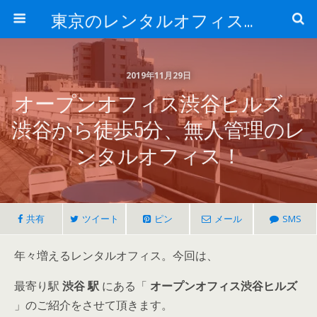
東京のレンタルオフィス、サービスオフィスの現地取材記事ブログ-ROjournal
2019年11月29日
オープンオフィス渋谷ヒルズ
渋谷から徒歩5分、無人管理のレ
ンタルオフィス！
共有
ツイート
ピン
メール
SMS
年々増えるレンタルオフィス。今回は、
最寄り駅
渋谷 駅
にある「
オープンオフィス渋谷ヒルズ
」のご紹介をさせて頂きます。