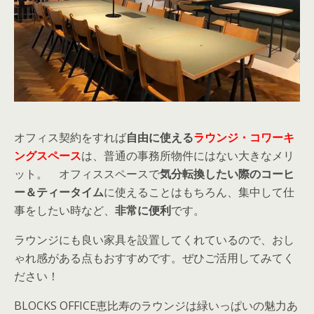
オフィス契約をすれば
自由に使える
ラウンジ・コワーキ
ングスペース
は、普通の事務所物件にはない大きなメリ
ット。 オフィススペースで
気分転換したい際のコーヒ
ー＆ティータイム
に使えることはもちろん、集中して仕
事をしたい時など、
非常に便利
です。
ラウンジにも良い家具を設置してくれているので、おし
ゃれ感がある点もおすすめです。ぜひご活用してみてく
ださい！
BLOCKS OFFICE恵比寿のラウンジは緑いっぱいの魅力あ