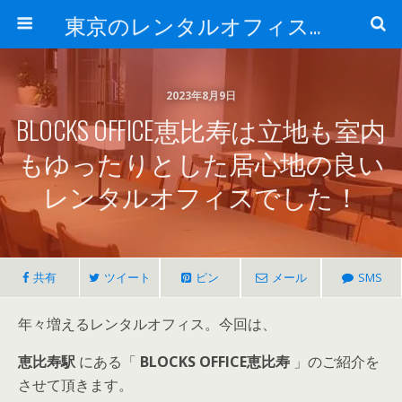
東京のレンタルオフィス、サービスオフィスの現地取材記事ブログ-ROjournal
2023年8月9日
BLOCKS OFFICE恵比寿は立地も室内
もゆったりとした居心地の良い
レンタルオフィスでした！
共有
ツイート
ピン
メール
SMS
年々増えるレンタルオフィス。今回は、
恵比寿駅
にある「
BLOCKS OFFICE恵比寿
」のご紹介を
させて頂きます。