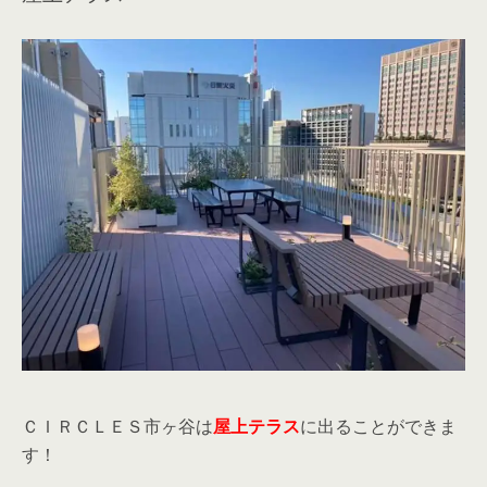
ＣＩＲＣＬＥＳ市ヶ谷は
屋上テラス
に出ることができま
す！