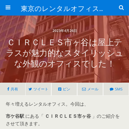
東京のレンタルオフィス、サービスオフィスの現地取材記事ブログ-ROjournal
2023年4月26日
ＣＩＲＣＬＥＳ市ヶ谷は屋上テ
ラスが魅力的なスタイリッシュ
な外観のオフィスでした！
共有
ツイート
ピン
メール
SMS
年々増えるレンタルオフィス。今回は、
市ケ谷駅
にある「
ＣＩＲＣＬＥＳ市ヶ谷
」のご紹介を
させて頂きます。