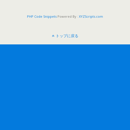
PHP Code Snippets
Powered By :
XYZScripts.com
トップに戻る