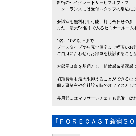
新宿のハイグレードサービスオフィス！
エントランスには受付スタッフの常駐に
会議室を無料利用可能。打ち合わせの多
また、最大54名まで入るセミナールームも
1名～10名以上まで！
ブースタイプから完全個室まで幅広いお
ご自身に合わせたお部屋を検討すること
お部屋は白を基調とし、解放感＆清潔感
初期費用も最大限抑えることができるの
個人事業主や会社設立時のオフィスとし
共用部にはマッサージチェアも完備！疲
｢ＦＯＲＥＣＡＳＴ新宿Ｓ