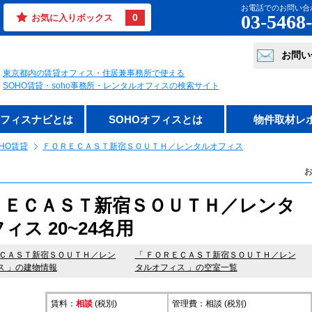
お電話でのお問い合
03-5468
0
お気に入りボックス
お問い
東京都内の賃貸オフィス・住居兼事務所で使える
SOHO賃貸・soho事務所・レンタルオフィスの検索サイト
オフィスナビとは
SOHOオフィスとは
物件取材レ
HO賃貸
ＦＯＲＥＣＡＳＴ新宿ＳＯＵＴＨ／レンタルオフィス
お
ＲＥＣＡＳＴ新宿ＳＯＵＴＨ／レンタ
ィス 20~24名用
ＣＡＳＴ新宿ＳＯＵＴＨ／レン
「 ＦＯＲＥＣＡＳＴ新宿ＳＯＵＴＨ／レン
ス
」の建物情報
タルオフィス 」の空室一覧
賃料：
相談
(税別)
管理費：相談 (税別)