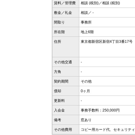
賃料／管理費
相談 (税別)／相談 (税別)
敷金／礼金
相談／ -
間取り
事務所
所在階
地上6階
住所
東京都新宿区新宿4丁目3番17号
その他交通
-
方角
-
契約期間
その他
償却
0ヶ月
更新料
-
入会金
事務手数料：250,000円
備考
窓あり
その他費用
コピー用カード代、セキュリティ