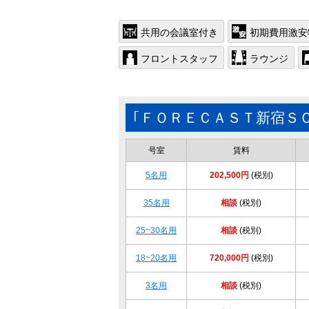
共用の会議室付き
初期費用激安
フロントスタッフ
ラウンジ
｢ＦＯＲＥＣＡＳＴ新宿Ｓ
号室
賃料
5名用
202,500円
(税別)
35名用
相談
(税別)
25~30名用
相談
(税別)
18~20名用
720,000円
(税別)
3名用
相談
(税別)