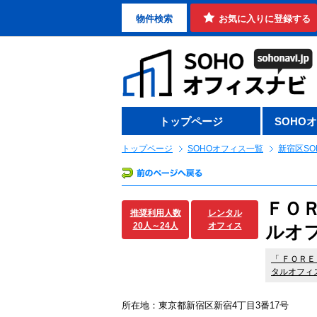
物件検索
お気に入りに登録する
トップページ
SOHO
トップページ
SOHOオフィス一覧
新宿区SO
ＦＯ
推奨利用人数
レンタル
20人～24人
オフィス
ルオフ
「
ＦＯＲＥ
タルオフィ
所在地：東京都新宿区新宿4丁目3番17号