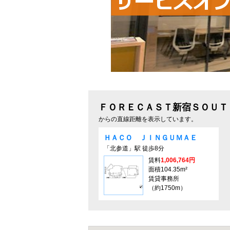
ＦＯＲＥＣＡＳＴ新宿ＳＯＵＴＨ
からの直線距離を表示しています。
ＨＡＣＯ ＪＩＮＧＵＭＡＥ
「北参道」駅 徒歩8分
賃料
1,006,764円
面積104.35m²
賃貸事務所
（約1750m）