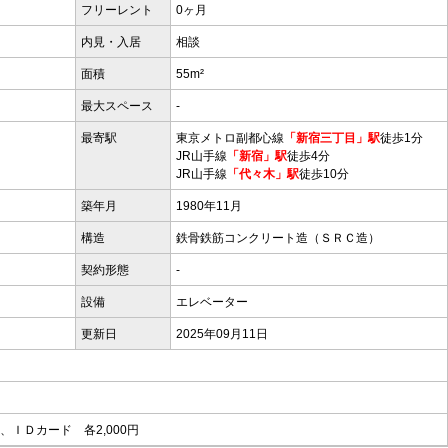
フリーレント
0ヶ月
内見・入居
相談
面積
55m²
最大スペース
-
最寄駅
東京メトロ副都心線
「新宿三丁目」駅
徒歩1分
JR山手線
「新宿」駅
徒歩4分
JR山手線
「代々木」駅
徒歩10分
築年月
1980年11月
構造
鉄骨鉄筋コンクリート造（ＳＲＣ造）
契約形態
-
設備
エレベーター
更新日
2025年09月11日
、ＩＤカード 各2,000円