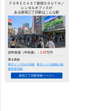
ＦＯＲＥＣＡＳＴ新宿ＳＯＵＴＨ／
レンタルオフィス
が
ある新宿三丁目駅はこんな駅
賃料相場（坪単価）：
1.47
万円
通る路線
東京メトロ丸の内線
東京メトロ副都心線
都営新宿線
新宿三丁目駅情報ページへ