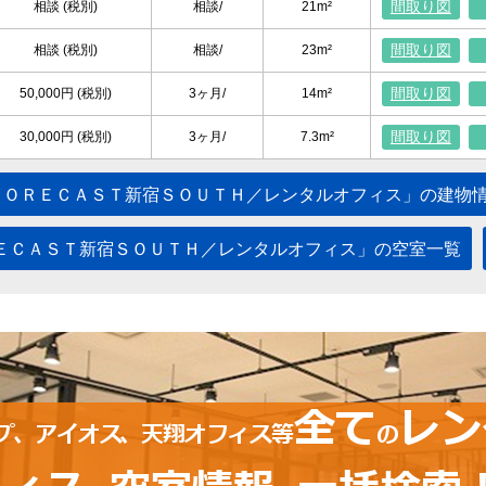
間取り図
相談 (税別)
相談/
21m²
間取り図
相談 (税別)
相談/
23m²
間取り図
50,000円 (税別)
3ヶ月/
14m²
間取り図
30,000円 (税別)
3ヶ月/
7.3m²
ＦＯＲＥＣＡＳＴ新宿ＳＯＵＴＨ／レンタルオフィス」の建物
ＥＣＡＳＴ新宿ＳＯＵＴＨ／レンタルオフィス」の空室一覧