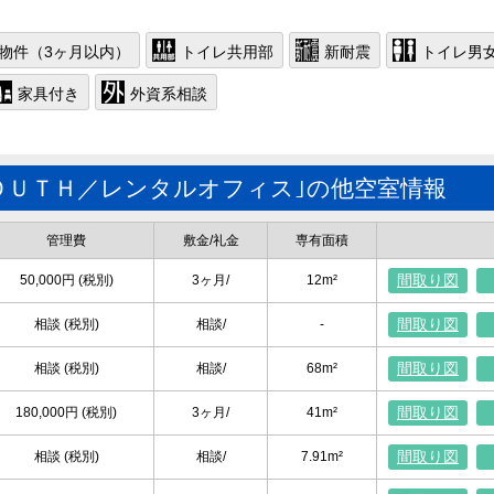
物件（3ヶ月以内）
トイレ共用部
新耐震
トイレ男
家具付き
外資系相談
ＯＵＴＨ／レンタルオフィス｣の他空室情報
管理費
敷金/礼金
専有面積
間取り図
50,000円 (税別)
3ヶ月/
12m²
間取り図
相談 (税別)
相談/
-
間取り図
相談 (税別)
相談/
68m²
間取り図
180,000円 (税別)
3ヶ月/
41m²
間取り図
相談 (税別)
相談/
7.91m²