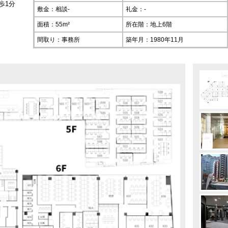
歩1分
敷金：相談-
礼金：-
面積：55m²
所在階：
地上6階
間取り：事務所
築年月：1980年11月