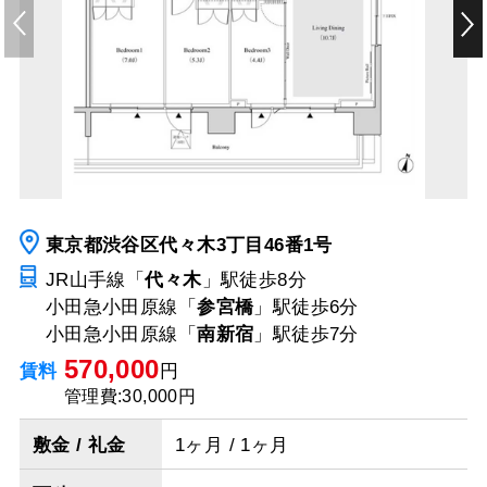
東京都渋谷区代々木3丁目46番1号
JR山手線「
代々木
」駅
徒歩8分
小田急小田原線「
参宮橋
」駅
徒歩6分
小田急小田原線「
南新宿
」駅
徒歩7分
570,000
賃料
円
管理費:30,000円
敷金 / 礼金
1ヶ月 / 1ヶ月