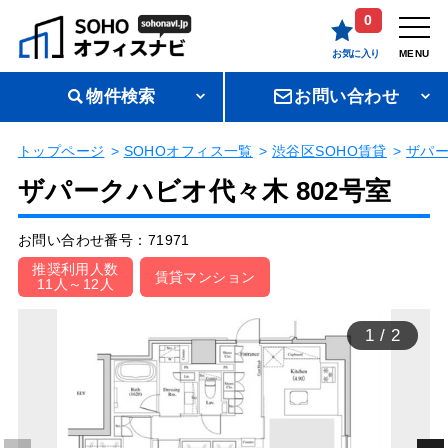
0
お気に入り
MENU
物件検索
お問い合わせ
トップページ
SOHOオフィス一覧
渋谷区SOHO賃貸
ザパ
ザパークハビオ代々木 802号室
お問い合わせ番号：71971
推奨利用人数
賃貸マンション
11人～12人
1
/
2