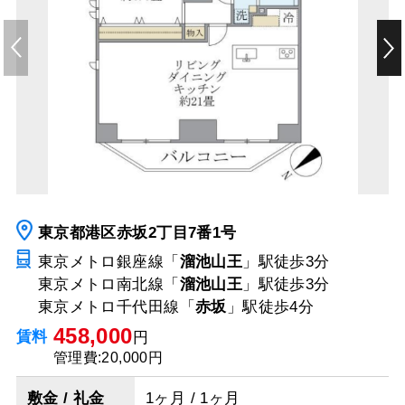
東京都港区赤坂2丁目7番1号
東京メトロ銀座線「
溜池山王
」駅
徒歩3分
東京メトロ南北線「
溜池山王
」駅
徒歩3分
東京メトロ千代田線「
赤坂
」駅
徒歩4分
458,000
賃料
円
管理費:20,000円
敷金 / 礼金
1ヶ月 / 1ヶ月