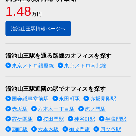
1.48
万円
溜池山王駅情報ページへ
溜池山王駅を通る路線のオフィスを探す
東京メトロ銀座線
東京メトロ南北線
溜池山王駅近隣の駅でオフィスを探す
国会議事堂前駅
永田町駅
赤坂見附駅
赤坂駅
六本木一丁目駅
虎ノ門駅
霞ケ関駅
桜田門駅
神谷町駅
半蔵門駅
麹町駅
六本木駅
御成門駅
四ツ谷駅