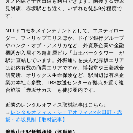
丸ノ内線と千代田線も利用できます。隣接する赤坂
見附駅、赤坂駅とも近く、いずれも徒歩9分程度で
す。
NTTドコモをメインテナントとして、エスティロー
ダー、フィリップモリスほか、ドイツ銀行グループ
やバンク・オブ・アメリカなど、外資系企業や金融
機関が入居する超高層ビル「山王パークタワー」が
駅に直結しています。外堀通りを挟んだ赤坂エリア
は都内有数の商業エリアですが、博報堂や三菱総合
研究所、オリックス生命保険など、駅周辺は有名企
業の本社も多数。TBS放送センターが拠点を置く複
合施設「赤坂サカス」も徒歩圏内です。
近隣のレンタルオフィス取材記事はこちら↓
→
レンタルオフィス・シェアオフィス×永田町・赤
坂・赤坂見附【取材記事】
溜池山王駅賃料相場（坪単価）