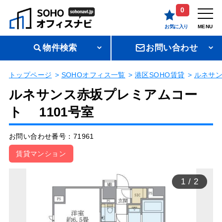
0
お気に入り
MENU
物件検索
お問い合わせ
トップページ
SOHOオフィス一覧
港区SOHO賃貸
ルネサ
ルネサンス赤坂プレミアムコー
ト 1101号室
お問い合わせ番号：71961
賃貸マンション
1
/
2