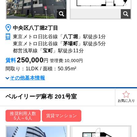
中央区八丁堀2丁目
東京メトロ日比谷線「
八丁堀
」駅
徒歩1分
東京メトロ日比谷線「
茅場町
」駅
徒歩5分
都営浅草線「
宝町
」駅
徒歩11分
250,000
賃料
円
管理費:10,000円
間取り：1LDK / 面積：50.95m²
その他基本情報
ベルイリーデ⿇布 201号室
お気に入り
推奨利用人数
賃貸マンション
5人～6人