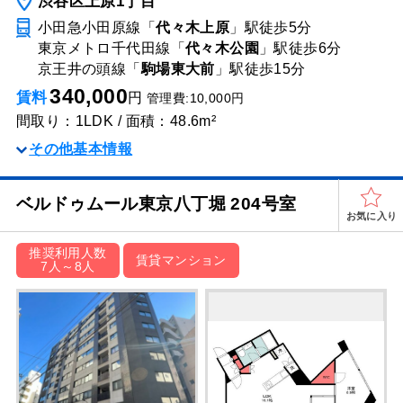
渋谷区上原1丁目
小田急小田原線「
代々木上原
」駅
徒歩5分
東京メトロ千代田線「
代々木公園
」駅
徒歩6分
京王井の頭線「
駒場東大前
」駅
徒歩15分
340,000
賃料
円
管理費:10,000円
間取り：1LDK / 面積：48.6m²
その他基本情報
ベルドゥムール東京⼋丁堀 204号室
お気に入り
推奨利用人数
賃貸マンション
7人～8人