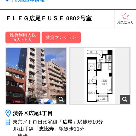
ＦＬＥＧ広尾ＦＵＳＥ 0802号室
お気に入り
推奨利用人数
賃貸マンション
5人～6人
渋谷区広尾1丁目
東京メトロ日比谷線「
広尾
」駅
徒歩10分
JR山手線「
恵比寿
」駅
徒歩11分
―
徒歩