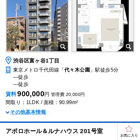
渋谷区富ヶ谷1丁目
東京メトロ千代田線「
代々木公園
」駅
徒歩5分
―
徒歩
―
徒歩
900,000
賃料
円
管理費:20,000円
間取り：1LDK / 面積：90.99m²
その他基本情報
アポロホール＆ルナハウス 201号室
お気に入り