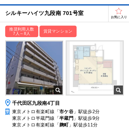
シルキーハイツ九段南 701号室
お気に入り
推奨利用人数
賃貸マンション
7人～8人
千代田区九段南4丁目
東京メトロ有楽町線「
市ケ谷
」駅
徒歩2分
東京メトロ半蔵門線「
半蔵門
」駅
徒歩9分
東京メトロ有楽町線「
麹町
」駅
徒歩11分