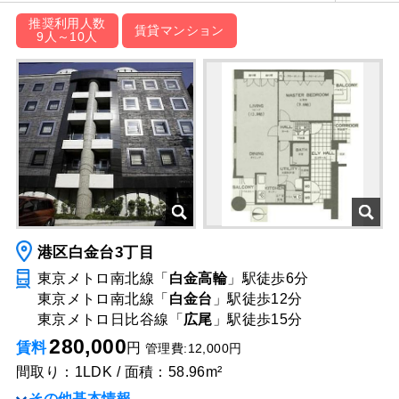
推奨利用人数
賃貸マンション
9人～10人
港区白金台3丁目
東京メトロ南北線「
白金高輪
」駅
徒歩6分
東京メトロ南北線「
白金台
」駅
徒歩12分
東京メトロ日比谷線「
広尾
」駅
徒歩15分
280,000
賃料
円
管理費:12,000円
間取り：1LDK / 面積：58.96m²
その他基本情報