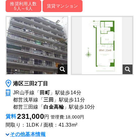
推奨利用人数
賃貸マンション
5人～6人
港区三田2丁目
JR山手線「
田町
」駅
徒歩14分
都営浅草線「
三田
」駅
徒歩11分
都営三田線「
白金高輪
」駅
徒歩10分
231,000
賃料
円
管理費:18,000円
間取り：1LDK / 面積：41.33m²
その他基本情報