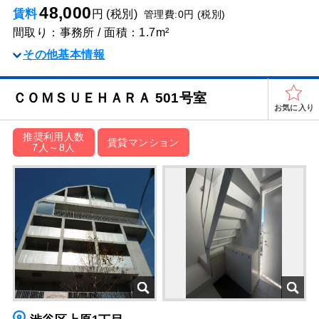
48,000
賃料
円 (税別)
管理費:0円 (税別)
間取り：事務所 / 面積：1.7m²
その他基本情報
ＣＯＭＳＵＥＨＡＲＡ 501号室
お気に入り
推奨利用人数
賃貸マンション
7人～8人