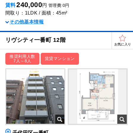
240,000
賃料
円
管理費:0円
間取り：1LDK / 面積：45m²
その他基本情報
リヴシティ⼀番町 12階
お気に入り
推奨利用人数
賃貸マンション
7人～8人
千代田区一番町