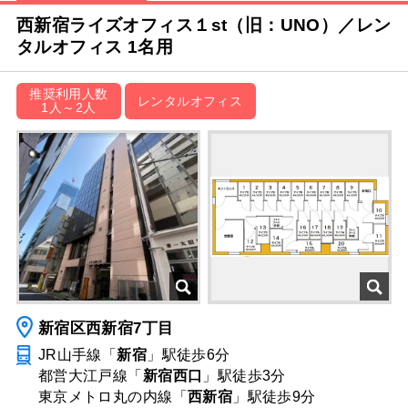
西新宿ライズオフィス１st（旧：UNO）／レン
タルオフィス 1名用
推奨利用人数
レンタルオフィス
1人～2人
新宿区西新宿7丁目
JR山手線「
新宿
」駅
徒歩6分
都営大江戸線「
新宿西口
」駅
徒歩3分
東京メトロ丸の内線「
西新宿
」駅
徒歩9分