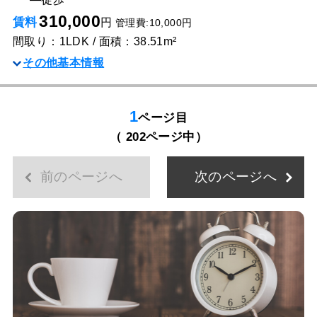
310,000
賃料
円
管理費:10,000円
間取り：1LDK / 面積：38.51m²
その他基本情報
1
ページ目
（ 202ページ中）
前のページへ
次のページへ