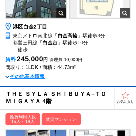
港区白金2丁目
東京メトロ南北線「
白金高輪
」駅
徒歩3分
都営三田線「
白金台
」駅
徒歩10分
―
徒歩
245,000
賃料
円
管理費:10,000円
間取り：1LDK / 面積：44.73m²
その他基本情報
ＴＨＥ ＳＹＬＡ ＳＨＩＢＵＹＡ−ＴＯ
ＭＩＧＡＹＡ 4階
お気に入り
推奨利用人数
賃貸マンション
15人～19人