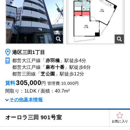
港区三田1丁目
都営大江戸線「
赤羽橋
」駅
徒歩4分
都営大江戸線「
麻布十番
」駅
徒歩6分
都営三田線「
芝公園
」駅
徒歩12分
305,000
賃料
円
管理費:10,000円
間取り：1LDK / 面積：40.7m²
その他基本情報
オーロラ三田 901号室
お気に入り