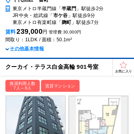
東京メトロ半蔵門線「
半蔵門
」駅
徒歩2分
JR中央・総武線「
市ケ谷
」駅
徒歩9分
東京メトロ有楽町線「
麹町
」駅
徒歩7分
239,000
賃料
円
管理費:30,000円
間取り：1LDK / 面積：50.1m²
その他基本情報
クーカイ・テラス⽩⾦⾼輪 901号室
お気に入り
推奨利用人数
賃貸マンション
7人～8人