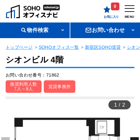
0
お気に入り
MENU
物件検索
お問い合わせ
トップページ
SOHOオフィス一覧
新宿区SOHO賃貸
シオ
シオンビル 4階
お問い合わせ番号：71862
推奨利用人数
賃貸事務所
7人～8人
1
/
2