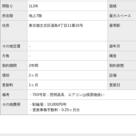
間取り
1LDK
面積
所在階
地上7階
最大スペース
住所
東京都文京区湯島4丁目11番16号
最寄駅
その他交通
-
築年月
方角
-
構造
契約期間
2年間
契約形態
償却
2ヶ月
設備
更新料
1ヶ月
更新日
備考
・703号室：照明器具、エアコンは残置物扱い
その他費用
・駐輪場：10,000円/年
・更新事務手数料：0.25ヶ月分