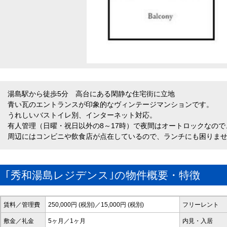
湯島駅から徒歩5分 高台にある閑静な住宅街に立地
青い瓦のエントランスが印象的なヴィンテージマンションです。
うれしいバストイレ別、インターネット対応。
有人管理（日曜・祝日以外の8～17時）で夜間はオートロックなの
周辺にはコンビニや飲食店が点在しているので、ランチにも困りま
｢秀和湯島レジデンス｣の物件概要・特徴
賃料／管理費
250,000円 (税別)／15,000円 (税別)
フリーレント
敷金／礼金
5ヶ月／1ヶ月
内見・入居