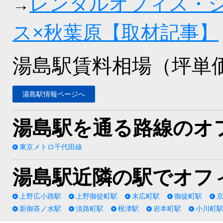
レンタルオフィス・
→
ス×秋葉原【取材記事】
湯島駅賃料相場（坪単
湯島駅情報ページへ
湯島駅を通る路線のオ
東京メトロ千代田線
湯島駅近隣の駅でオフ
上野広小路駅
上野御徒町駅
末広町駅
御徒町駅
新御茶ノ水駅
淡路町駅
根津駅
岩本町駅
小川町