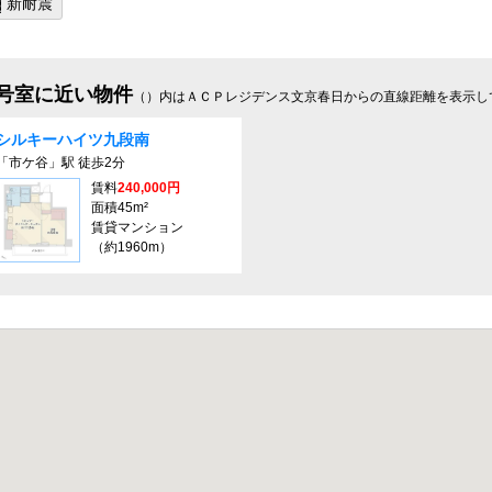
新耐震
 号室に近い物件
（）内はＡＣＰレジデンス文京春日からの直線距離を表示し
シルキーハイツ九段南
「市ケ谷」駅 徒歩2分
賃料
240,000円
面積45m²
賃貸マンション
（約1960m）