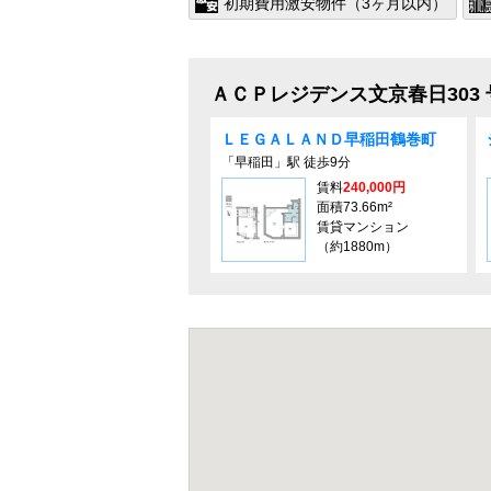
初期費用激安物件（3ヶ月以内）
ＡＣＰレジデンス文京春日303
ＬＥＧＡＬＡＮＤ早稲⽥鶴巻町
「早稲田」駅 徒歩9分
賃料
240,000円
面積73.66m²
賃貸マンション
（約1880m）