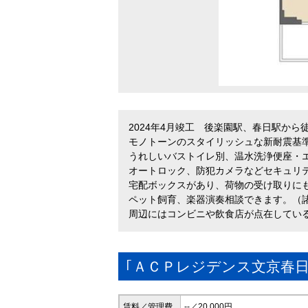
2024年4月竣工 後楽園駅、春日駅から
モノトーンのスタイリッシュな新耐震基
うれしいバストイレ別、温水洗浄便座・
オートロック、防犯カメラなどセキュリ
宅配ボックスがあり、荷物の受け取りに
ペット飼育、楽器演奏相談できます。（
周辺にはコンビニや飲食店が点在してい
｢ＡＣＰレジデンス文京春日
賃料／管理費
--／20,000円