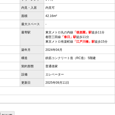
内見・入居
内見可
面積
42.16m²
最大スペース
-
最寄駅
東京メトロ丸の内線
「後楽園」駅
徒歩11分
都営三田線
「春日」駅
徒歩11分
東京メトロ有楽町線
「江戸川橋」駅
徒歩15分
築年月
2024年04月
構造
鉄筋コンクリート造（RC造） 5階建
契約形態
普通借家
設備
エレベーター
更新日
2025年09月11日
）