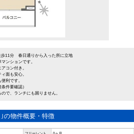
徒歩11分 春日通りから入った所に立地
準マンションです。
エアコン付き。
ティ面も安心。
も便利です。
諸条件要確認）
るので、ランチにも困りません。
｣の物件概要・特徴
フリーレント
0ヶ月