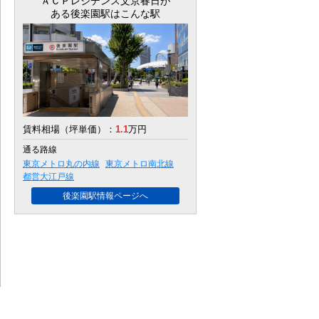
ＡＣＰレジデンス文京春日
が
ある後楽園駅はこんな駅
賃料相場（坪単価）：
1.1
万円
通る路線
東京メトロ丸の内線
東京メトロ南北線
都営大江戸線
後楽園駅情報ページへ