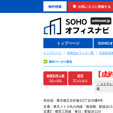
物件検索
お気に入りに登録する
トップページ
SOHO
トップページ
SOHOオフィス一覧
文京区SO
【成
推奨利用人数
賃貸
3人～4人
マンション
「
ＡＣＰレ
報
所在地：東京都文京区春日2丁目16番8号
交通：東京メトロ丸の内線「後楽園」駅徒歩11
交通2：都営三田線「春日」駅徒歩11分