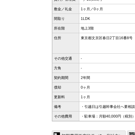
敷金／礼金
1ヶ月／0ヶ月
間取り
1LDK
所在階
地上3階
住所
東京都文京区春日2丁目16番8号
その他交通
-
方角
-
契約期間
2年間
償却
0ヶ月
更新料
1ヶ月
備考
・引越日は引越幹事会社へ要相談
その他費用
・駐車場：月額40,000円（税別