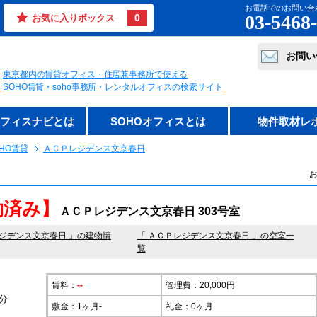
お電話でのお問い合
03-5468
0
お気に入りボックス
お問い
東京都内の賃貸オフィス・住居兼事務所で使える
SOHO賃貸・soho事務所・レンタルオフィスの検索サイト
オフィスナビとは
SOHOオフィスとは
物件取材レ
HO賃貸
ＡＣＰレジデンス文京春日
お
約済み】
ＡＣＰレジデンス文京春日 303号室
ジデンス文京春日
」の建物情
「 ＡＣＰレジデンス文京春日 」の空室一
覧
賃料：
--
管理費：20,000円
分
敷金：1ヶ月-
礼金：0ヶ月