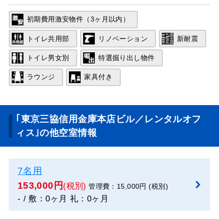
初期費用激安物件（3ヶ月以内）
トイレ共用部
リノベーション
新耐震
トイレ男女別
特選掘り出し物件
ラウンジ
家具付き
｢東京三協信用金庫本店ビル／レンタルオフ
ィス｣の他空室情報
7名用
153,000円
(税別)
管理費：15,000円 (税別)
- / 敷：0ヶ月 礼：0ヶ月