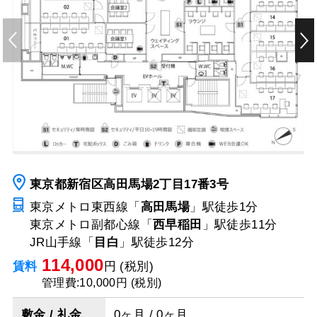
東京都新宿区高田馬場2丁目17番3号
東京メトロ東西線「
高田馬場
」駅
徒歩1分
東京メトロ副都心線「
西早稲田
」駅
徒歩11分
JR山手線「
目白
」駅
徒歩12分
114,000
賃料
円 (税別)
管理費:10,000円 (税別)
敷金 / 礼金
0ヶ月 / 0ヶ月