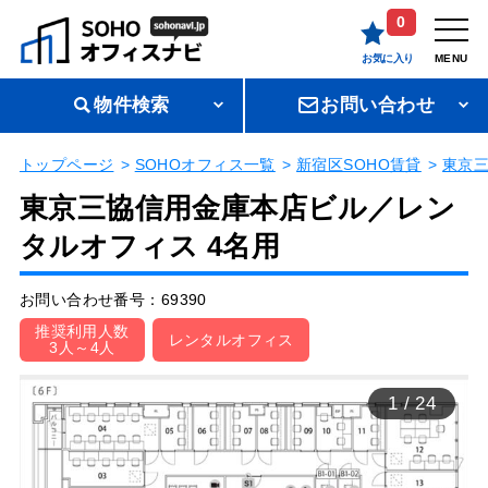
0
お気に入り
MENU
物件検索
お問い合わせ
トップページ
SOHOオフィス一覧
新宿区SOHO賃貸
東京
東京三協信用金庫本店ビル／レン
タルオフィス 4名用
お問い合わせ番号：69390
推奨利用人数
レンタルオフィス
3人～4人
1
/
24