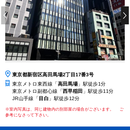
東京都新宿区高田馬場2丁目17番3号
東京メトロ東西線「
高田馬場
」駅
徒歩1分
東京メトロ副都心線「
西早稲田
」駅
徒歩11分
JR山手線「
目白
」駅
徒歩12分
※室内写真は、同じ建物内の別部屋の場合がございます。 ご
参考になさって下さい。