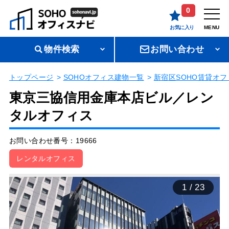
0
お気に入り
MENU
物件検索
お問い合わせ
トップページ
SOHOオフィス建物一覧
新宿区SOHO賃貸オフ
東京三協信用金庫本店ビル／レン
タルオフィス
お問い合わせ番号：19666
レンタルオフィス
1
/
23