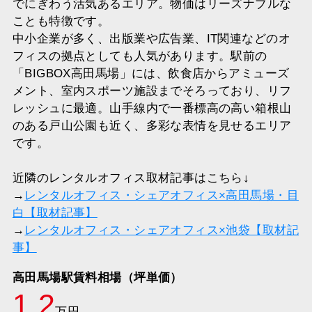
でにぎわう活気あるエリア。物価はリーズナブルな
ことも特徴です。
中小企業が多く、出版業や広告業、IT関連などのオ
フィスの拠点としても人気があります。駅前の
「BIGBOX高田馬場」には、飲食店からアミューズ
メント、室内スポーツ施設までそろっており、リフ
レッシュに最適。山手線内で一番標高の高い箱根山
のある戸山公園も近く、多彩な表情を見せるエリア
です。
近隣のレンタルオフィス取材記事はこちら↓
→
レンタルオフィス・シェアオフィス×高田馬場・目
白【取材記事】
→
レンタルオフィス・シェアオフィス×池袋【取材記
事】
高田馬場駅賃料相場（坪単価）
1.2
万円