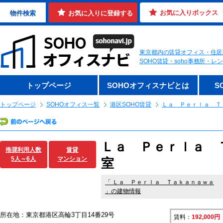
お気に入りボックス
物件検索
お気に入りに登録する
東京都内の賃貸オフィス・住居
SOHO賃貸・soho事務所・
トップページ
SOHOオフィスナビとは
S
トップページ
SOHOオフィス一覧
港区SOHO賃貸
Ｌａ Ｐｅｒｌａ Ｔ
Ｌａ Ｐｅｒｌａ Ｔ
推奨利用人数
賃貸
5人～6人
マンション
室
「
Ｌａ Ｐｅｒｌａ Ｔａｋａｎａｗａ
」の建物情報
所在地：東京都港区高輪3丁目14番29号
賃料：
192,000円