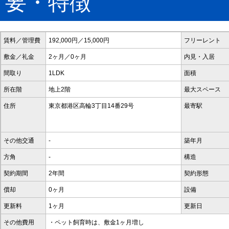
要・特徴
賃料／管理費
192,000円／15,000円
フリーレント
敷金／礼金
2ヶ月／0ヶ月
内見・入居
間取り
1LDK
面積
所在階
地上2階
最大スペース
住所
東京都港区高輪3丁目14番29号
最寄駅
その他交通
-
築年月
方角
-
構造
契約期間
2年間
契約形態
償却
0ヶ月
設備
更新料
1ヶ月
更新日
その他費用
・ペット飼育時は、敷金1ヶ月増し