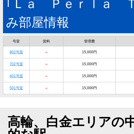
｢Ｌａ Ｐｅｒｌａ 
み部屋情報
号室
賃料
管理費
802号室
--
15,000円
702号室
--
15,000円
401号室
--
15,000円
501号室
--
15,000円
高輪、白金エリアの