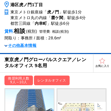
港区虎ノ門1丁目
東京メトロ銀座線「
虎ノ門
」駅
徒歩1分
東京メトロ丸の内線「
霞ケ関
」駅
徒歩4分
都営三田線「
内幸町
」駅
徒歩6分
相談
賃料
(税別)
管理費: 相談(税別)
間取り：事務所 / 面積：28.6m²
その他基本情報
東京虎ノ門グローバルスクエア／レン
タルオフィス 9名用
お気に入り
推奨利用人数
レンタルオフィス
9人～10人