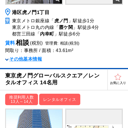
港区虎ノ門1丁目
東京メトロ銀座線「
虎ノ門
」駅
徒歩1分
東京メトロ丸の内線「
霞ケ関
」駅
徒歩4分
都営三田線「
内幸町
」駅
徒歩6分
相談
賃料
(税別)
管理費: 相談(税別)
間取り：事務所 / 面積：43.61m²
その他基本情報
東京虎ノ門グローバルスクエア／レン
タルオフィス 14名用
お気に入り
推奨利用人数
レンタルオフィス
13人～14人