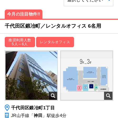
今月の注目物件!!
千代田区鍛冶町／レンタルオフィス 6名用
推奨利用人数
レンタルオフィス
5人～6人
千代田区鍛冶町1丁目
JR山手線「
神田
」駅
徒歩4分