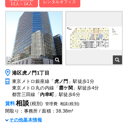
レンタルオフィス
13人～14人
港区虎ノ門1丁目
東京メトロ銀座線「
虎ノ門
」駅
徒歩1分
東京メトロ丸の内線「
霞ケ関
」駅
徒歩4分
都営三田線「
内幸町
」駅
徒歩6分
相談
賃料
(税別)
管理費: 相談(税別)
間取り：事務所 / 面積：38.38m²
その他基本情報