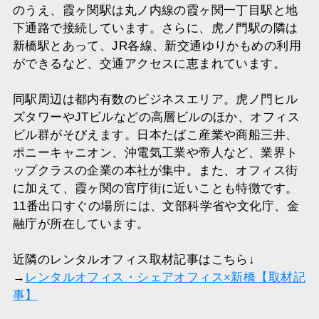
のうえ、霞ヶ関駅は丸ノ内線の霞ヶ関一丁目駅と地
下通路で接続しています。さらに、虎ノ門駅の隣は
新橋駅とあって、JR各線、新交通ゆりかもめの利用
ができるなど、交通アクセスに恵まれています。
同駅周辺は都内有数のビジネスエリア。虎ノ門ヒル
ズタワーやJTビルなどの高層ビルのほか、オフィス
ビル群がそびえます。日本たばこ産業や商船三井、
ポニーキャニオン、沖電気工業や帝人など、業界ト
ップクラスの企業の本社が集中。また、オフィス街
に加えて、霞ヶ関の官庁街に近いことも特徴です。
11番出口すぐの場所には、文部科学省や文化庁、金
融庁が所在しています。
近隣のレンタルオフィス取材記事はこちら↓
→
レンタルオフィス・シェアオフィス×新橋【取材記
事】