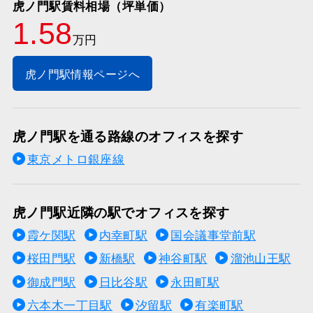
虎ノ門駅賃料相場（坪単価）
1.58
万円
虎ノ門駅情報ページへ
虎ノ門駅を通る路線のオフィスを探す
東京メトロ銀座線
虎ノ門駅近隣の駅でオフィスを探す
霞ケ関駅
内幸町駅
国会議事堂前駅
桜田門駅
新橋駅
神谷町駅
溜池山王駅
御成門駅
日比谷駅
永田町駅
六本木一丁目駅
汐留駅
有楽町駅