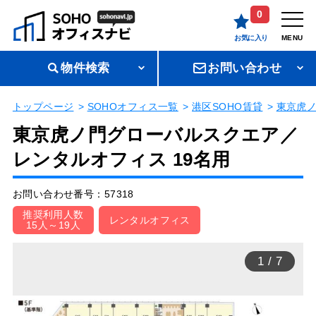
0
お気に入り
MENU
物件検索
お問い合わせ
トップページ
SOHOオフィス一覧
港区SOHO賃貸
東京虎
東京虎ノ門グローバルスクエア／
レンタルオフィス 19名用
お問い合わせ番号：57318
推奨利用人数
レンタルオフィス
15人～19人
1
/
7