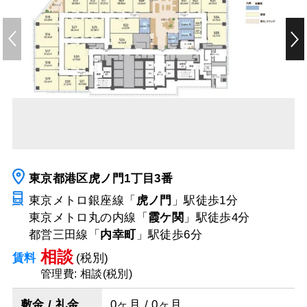
東京都港区虎ノ門1丁目3番
東京メトロ銀座線「
虎ノ門
」駅
徒歩1分
東京メトロ丸の内線「
霞ケ関
」駅
徒歩4分
都営三田線「
内幸町
」駅
徒歩6分
相談
賃料
(税別)
管理費: 相談(税別)
敷金 / 礼金
0ヶ月 / 0ヶ月