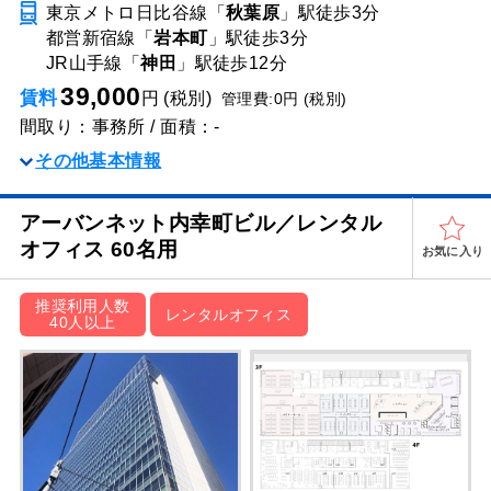
東京メトロ日比谷線「
秋葉原
」駅
徒歩3分
都営新宿線「
岩本町
」駅
徒歩3分
JR山手線「
神田
」駅
徒歩12分
39,000
賃料
円 (税別)
管理費:0円 (税別)
間取り：事務所 / 面積：-
その他基本情報
アーバンネット内幸町ビル／レンタル
オフィス 60名用
お気に入り
推奨利用人数
レンタルオフィス
40人以上