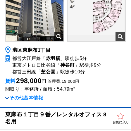
港区東麻布1丁目
都営大江戸線「
赤羽橋
」駅
徒歩5分
東京メトロ日比谷線「
神谷町
」駅
徒歩9分
都営三田線「
芝公園
」駅
徒歩10分
298,000
賃料
円
管理費:19,000円
間取り：事務所 / 面積：54.79m²
その他基本情報
東麻布１丁目９番／レンタルオフィス 8
名用
お気に入り