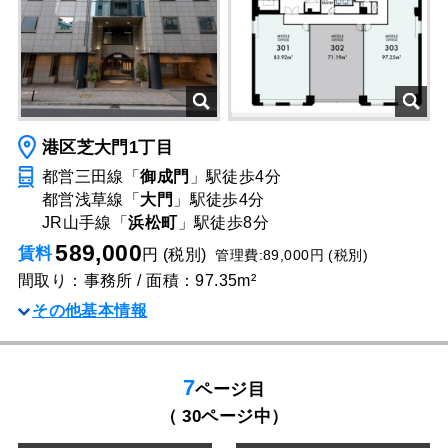
港区芝大門1丁目
都営三田線「
御成門
」駅
徒歩4分
都営浅草線「
大門
」駅
徒歩4分
JR山手線「
浜松町
」駅
徒歩8分
589,000
賃料
円 (税別)
管理費:89,000円 (税別)
間取り：事務所 / 面積：97.35m²
その他基本情報
7
ページ目
（ 30ページ中）