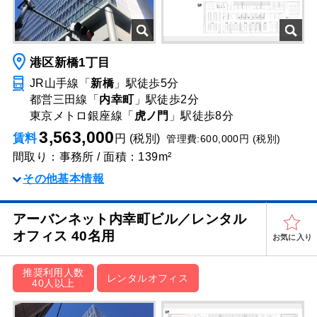
港区新橋1丁目
JR山手線「
新橋
」駅
徒歩5分
都営三田線「
内幸町
」駅
徒歩2分
東京メトロ銀座線「
虎ノ門
」駅
徒歩8分
3,563,000
賃料
円 (税別)
管理費:600,000円 (税別)
間取り：事務所 / 面積：139m²
その他基本情報
アーバンネット内幸町ビル／レンタル
オフィス 40名用
お気に入り
推奨利用人数
レンタルオフィス
40人以上