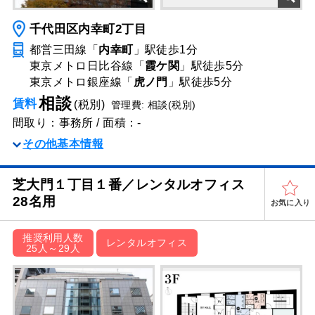
千代田区内幸町2丁目
都営三田線「
内幸町
」駅
徒歩1分
東京メトロ日比谷線「
霞ケ関
」駅
徒歩5分
東京メトロ銀座線「
虎ノ門
」駅
徒歩5分
相談
賃料
(税別)
管理費: 相談(税別)
間取り：事務所 / 面積：-
その他基本情報
芝大門１丁目１番／レンタルオフィス
28名用
お気に入り
推奨利用人数
レンタルオフィス
25人～29人