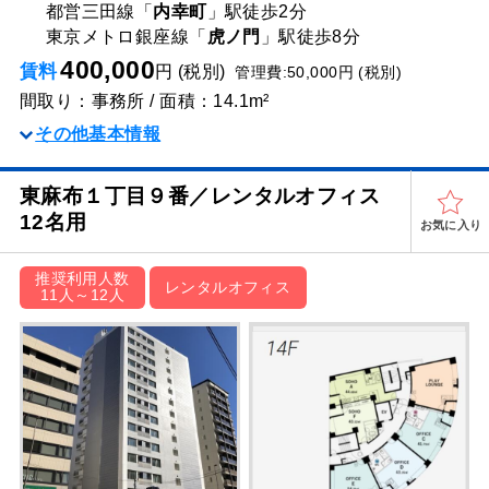
都営三田線「
内幸町
」駅
徒歩2分
東京メトロ銀座線「
虎ノ門
」駅
徒歩8分
400,000
賃料
円 (税別)
管理費:50,000円 (税別)
間取り：事務所 / 面積：14.1m²
その他基本情報
東麻布１丁目９番／レンタルオフィス
12名用
お気に入り
推奨利用人数
レンタルオフィス
11人～12人