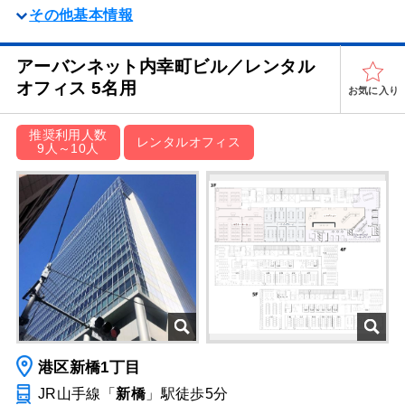
その他基本情報
アーバンネット内幸町ビル／レンタル
オフィス 5名用
お気に入り
推奨利用人数
レンタルオフィス
9人～10人
港区新橋1丁目
JR山手線「
新橋
」駅
徒歩5分