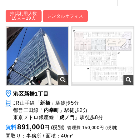
推奨利用人数
レンタルオフィス
15人～19人
港区新橋1丁目
JR山手線「
新橋
」駅
徒歩5分
都営三田線「
内幸町
」駅
徒歩2分
東京メトロ銀座線「
虎ノ門
」駅
徒歩8分
891,000
賃料
円 (税別)
管理費:150,000円 (税別)
間取り：事務所 / 面積：40m²