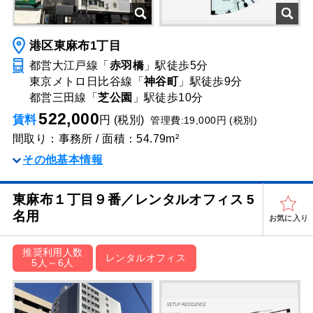
港区東麻布1丁目
都営大江戸線「
赤羽橋
」駅
徒歩5分
東京メトロ日比谷線「
神谷町
」駅
徒歩9分
都営三田線「
芝公園
」駅
徒歩10分
522,000
賃料
円 (税別)
管理費:19,000円 (税別)
間取り：事務所 / 面積：54.79m²
その他基本情報
東麻布１丁目９番／レンタルオフィス 5
名用
お気に入り
推奨利用人数
レンタルオフィス
5人～6人