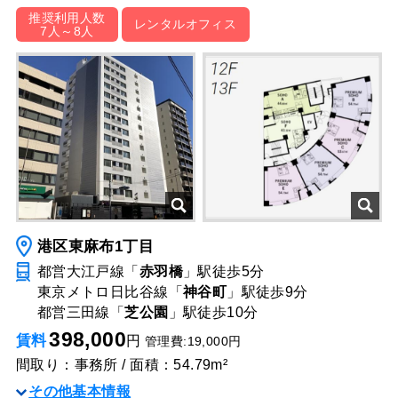
推奨利用人数
レンタルオフィス
7人～8人
港区東麻布1丁目
都営大江戸線「
赤羽橋
」駅
徒歩5分
東京メトロ日比谷線「
神谷町
」駅
徒歩9分
都営三田線「
芝公園
」駅
徒歩10分
398,000
賃料
円
管理費:19,000円
間取り：事務所 / 面積：54.79m²
その他基本情報