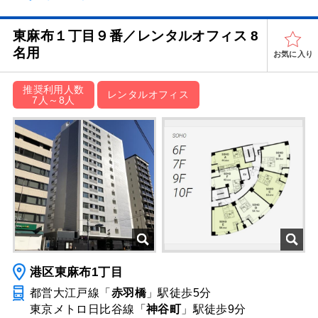
東麻布１丁目９番／レンタルオフィス 8
名用
お気に入り
推奨利用人数
レンタルオフィス
7人～8人
港区東麻布1丁目
都営大江戸線「
赤羽橋
」駅
徒歩5分
東京メトロ日比谷線「
神谷町
」駅
徒歩9分