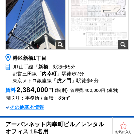
港区新橋1丁目
JR山手線「
新橋
」駅
徒歩5分
都営三田線「
内幸町
」駅
徒歩2分
東京メトロ銀座線「
虎ノ門
」駅
徒歩8分
2,384,000
賃料
円 (税別)
管理費:400,000円 (税別)
間取り：事務所 / 面積：85m²
その他基本情報
アーバンネット内幸町ビル／レンタル
オフィス 15名用
お気に入り