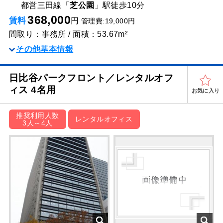
都営三田線「
芝公園
」駅
徒歩10分
368,000
賃料
円
管理費:19,000円
間取り：事務所 / 面積：53.67m²
その他基本情報
日比谷パークフロント／レンタルオフ
ィス 4名用
お気に入り
推奨利用人数
レンタルオフィス
3人～4人