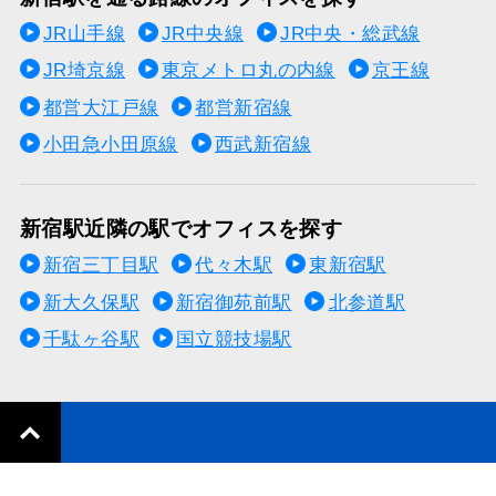
JR山手線
JR中央線
JR中央・総武線
JR埼京線
東京メトロ丸の内線
京王線
都営大江戸線
都営新宿線
小田急小田原線
西武新宿線
新宿駅近隣の駅でオフィスを探す
新宿三丁目駅
代々木駅
東新宿駅
新大久保駅
新宿御苑前駅
北参道駅
千駄ヶ谷駅
国立競技場駅