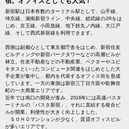
宿。オフィスとしても人気！
新宿駅は日本有数のターミナル駅として、山手線、
埼京線、湘南新宿ライン、中央線、総武線のJRをは
じめ、京王線、小田急線、地下鉄丸ノ内線、大江戸
線、そして西武新宿線を利用できます。
西側は副都心として東京都庁舎をはじめ、新宿住友
ビルディングや新宿パークタワーなどの高層ビルが
林立。住友不動産などの不動産業、ベクターやユビ
キタスといったコンピュータ関連をはじめとした大
手企業が集中し、都内を代表するオフィス街を形成
しています。一方の東側は新宿三丁目方面や歌舞伎
町の一大商業エリアです。
近年では南口の開発が進み、2016年には高速バスタ
ーミナルの「バスタ新宿」、それに直結する複合ビ
ルが開業。利便性が大きく向上しました。
ＳＯＨＯマンションが少なく、賃貸オフィスビル
が多いエリアです。