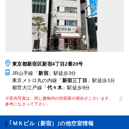
東京都新宿区新宿4丁目2番20号
JR山手線「
新宿
」駅
徒歩3分
東京メトロ丸の内線「
新宿三丁目
」駅
徒歩1分
都営大江戸線「
代々木
」駅
徒歩9分
※室内写真は、同じ建物内の別部屋の場合がございます。 ご
参考になさって下さい。
｢ＭＫビル（新宿）｣の他空室情報