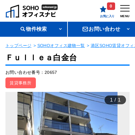
0
お気に入り
MENU
物件検索
お問い合わせ
トップページ
SOHOオフィス建物一覧
港区SOHO賃貸オフィ
Ｆｕｌｌｅａ白金台
お問い合わせ番号：20657
賃貸事務所
1
/
1