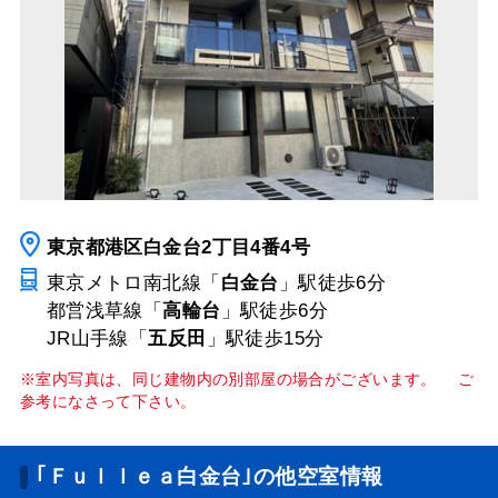
東京都港区白金台2丁目4番4号
東京メトロ南北線「
白金台
」駅
徒歩6分
都営浅草線「
高輪台
」駅
徒歩6分
JR山手線「
五反田
」駅
徒歩15分
※室内写真は、同じ建物内の別部屋の場合がございます。 ご
参考になさって下さい。
｢Ｆｕｌｌｅａ白金台｣の他空室情報