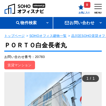
0
お気に入り
MENU
物件検索
お問い合わせ
トップページ
SOHOオフィス建物一覧
品川区SOHO賃貸オフ
ＰＯＲＴＯ白金長者丸
お問い合わせ番号：20783
賃貸マンション
1
/
1