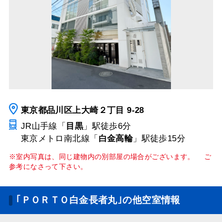
東京都品川区上大崎２丁目 9-28
JR山手線「
目黒
」駅
徒歩6分
東京メトロ南北線「
白金高輪
」駅
徒歩15分
※室内写真は、同じ建物内の別部屋の場合がございます。 ご
参考になさって下さい。
｢ＰＯＲＴＯ白金長者丸｣の他空室情報