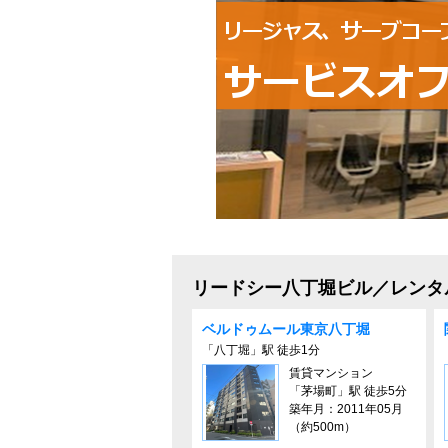
リードシー八丁堀ビル／レンタ
ベルドゥムール東京⼋丁堀
「八丁堀」駅 徒歩1分
賃貸マンション
「茅場町」駅 徒歩5分
築年月：2011年05月
（約500m）