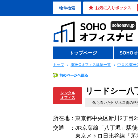
お気に入りボックス
物件検索
トップページ
SOHO
トップ
SOHOオフィス建物一覧
中央区SOH
リードシー八
レンタル
オフィス
落ち着いたビジネス街の格
所在地：東京都中央区新川2丁目21
交通 ：JR京葉線「八丁堀」駅徒
東京メトロ日比谷線「茅場町