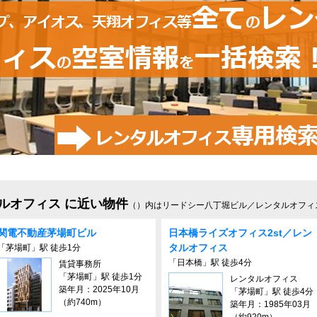
ルオフィス に近い物件
（）内はリードシー八丁堀ビル／レンタルオフィ
関電不動産茅場町ビル
日本橋ライズオフィス2st／レン
タルオフィス
「茅場町」駅 徒歩1分
「日本橋」駅 徒歩4分
賃貸事務所
「茅場町」駅 徒歩1分
レンタルオフィス
築年月：2025年10月
「茅場町」駅 徒歩4分
（約740m）
築年月：1985年03月