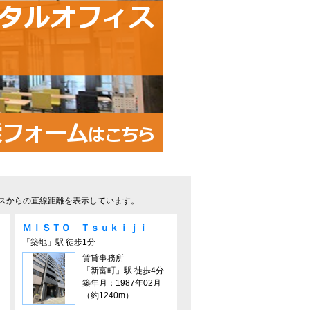
スからの直線距離を表示しています。
ＭＩＳＴＯ Ｔｓｕｋｉｊｉ
「築地」駅 徒歩1分
賃貸事務所
「新富町」駅 徒歩4分
築年月：1987年02月
（約1240m）