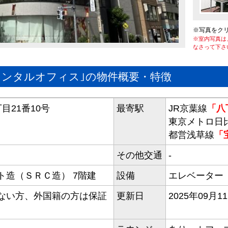
※写真をク
※室内写真は
なさって下さ
レンタルオフィス｣の物件概要・特徴
目21番10号
最寄駅
JR京葉線
「八
東京メトロ日
都営浅草線
「
その他交通
-
ト造（ＳＲＣ造） 7階建
設備
エレベーター
ない方、外国籍の方は保証
更新日
2025年09月1