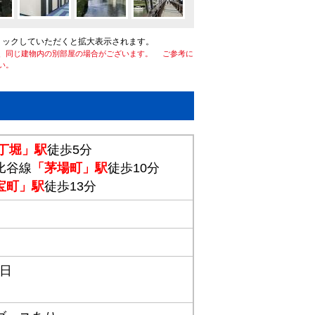
リックしていただくと拡大表示されます。
、同じ建物内の別部屋の場合がございます。 ご参考に
い。
丁堀」駅
徒歩5分
比谷線
「茅場町」駅
徒歩10分
宝町」駅
徒歩13分
1日