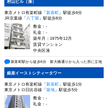
村山ビル（湊）
東京メトロ有楽町線「
新富町
」駅徒歩6分
JR京葉線「
八丁堀
」駅徒歩8分
敷金：-
礼金：-
築年月：1975年12月
賃貸マンション
中央区湊
新富町駅から徒歩6分 新大橋通りから入った所に立地
銀座イーストシティータワー
東京メトロ有楽町線「
新富町
」駅徒歩1分
東京メトロ日比谷線「
築地
」駅徒歩5分
敷金：-
礼金：-