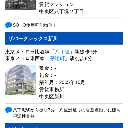
賃貸マンション
中央区⼋丁堀２丁⽬
SOHO使用可能物件！
ザパークレックス新川
東京メトロ日比谷線「
八丁堀
」駅徒歩7分
東京メトロ東西線「
茅場町
」駅徒歩8分
敷金：-
礼金：-
築年月：2005年10月
賃貸事務所
中央区新川
八丁堀駅から徒歩7分 八重洲通りの交差点沿いに建ち
視認性良好