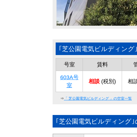
｢芝公園電気ビルディング
号室
賃料
603A号
相談
(税別)
相談
室
⇒
「
芝公園電気ビルディング
」の空室一覧
｢芝公園電気ビルディング｣