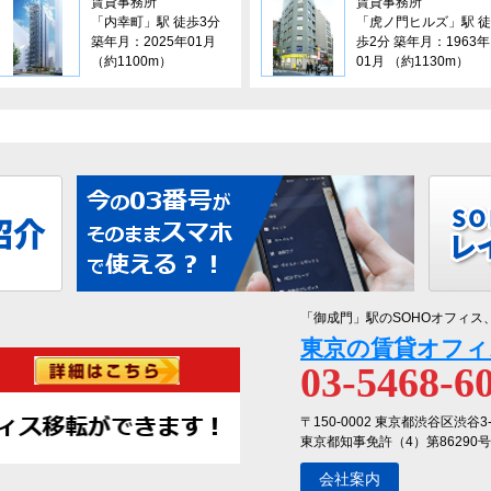
賃貸事務所
賃貸事務所
「内幸町」駅 徒歩3分
「虎ノ門ヒルズ」駅 徒
築年月：2025年01月
歩2分 築年月：1963年
（約1100m）
01月 （約1130m）
「御成門」駅のSOHOオフィス
東京の賃貸オフィ
03-5468-6
〒150-0002 東京都渋谷区渋谷3
東京都知事免許（4）第86290号
会社案内