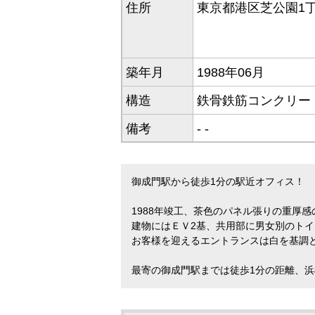
住所
東京都港区芝公園1丁
築年月
1988年06月
構造
鉄骨鉄筋コンクリート
備考
- -
御成門駅から徒歩1分の駅近オフィス！
1988年竣工、茶色のパネル張りの重厚
建物にはＥＶ2基、共用部に男女別のト
お客様を迎えるエントランスは白を基調
最寄の御成門駅までは徒歩1分の距離、浜