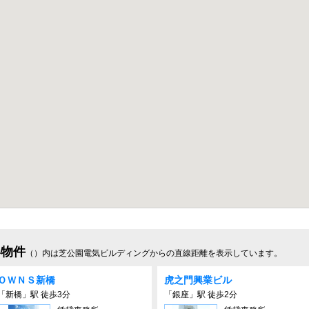
い物件
（）内は芝公園電気ビルディングからの直線距離を表示しています。
ＯＷＮＳ新橋
虎之門興業ビル
「新橋」駅 徒歩3分
「銀座」駅 徒歩2分