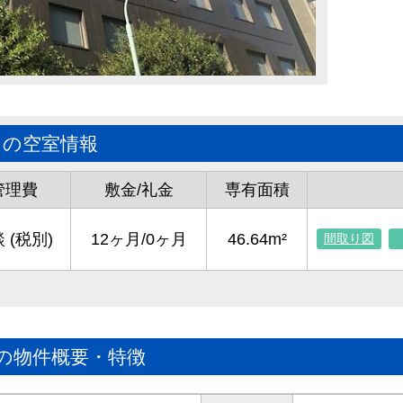
｣の空室情報
管理費
敷金/礼金
専有面積
 (税別)
12ヶ月/0ヶ月
46.64m²
間取り図
の物件概要・特徴