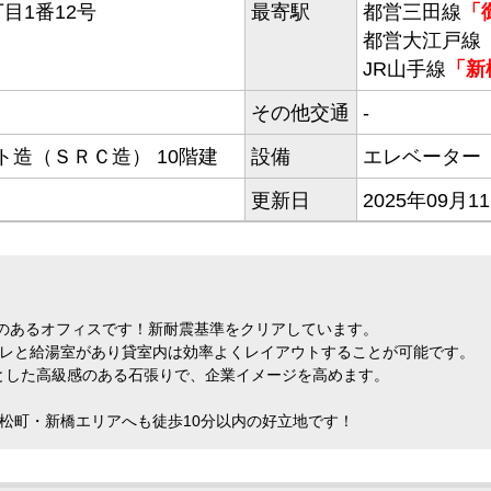
目1番12号
最寄駅
都営三田線
「
都営大江戸線
JR山手線
「新
その他交通
-
造（ＳＲＣ造） 10階建
設備
エレベーター
更新日
2025年09月1
感のあるオフィスです！新耐震基準をクリアしています。
イレと給湯室があり貸室内は効率よくレイアウトすることが可能です。
とした高級感のある石張りで、企業イメージを高めます。
松町・新橋エリアへも徒歩10分以内の好立地です！