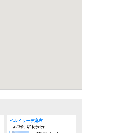
ベルイリーデ⿇布
「赤羽橋」駅 徒歩4分