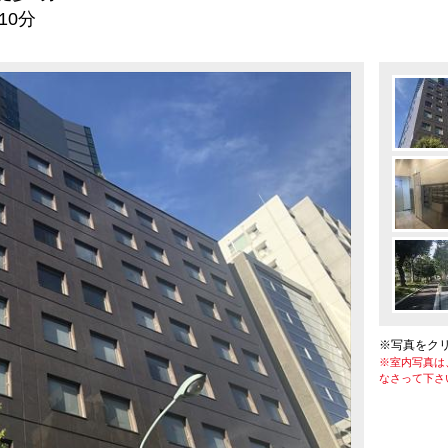
0分
※写真をク
※室内写真は
なさって下さ