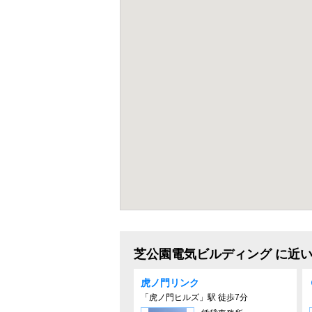
芝公園電気ビルディング に近
虎ノ門リンク
「虎ノ門ヒルズ」駅 徒歩7分