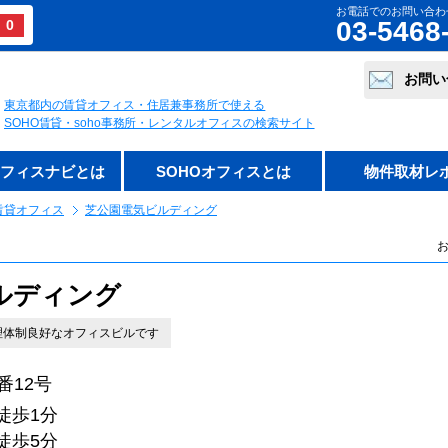
お電話でのお問い合わ
03-5468
0
お問い
東京都内の賃貸オフィス・住居兼事務所で使える
SOHO賃貸・soho事務所・レンタルオフィスの検索サイト
オフィスナビとは
SOHOオフィスとは
物件取材レ
賃貸オフィス
芝公園電気ビルディング
お
ルディング
理体制良好なオフィスビルです
番12号
徒歩1分
歩5分