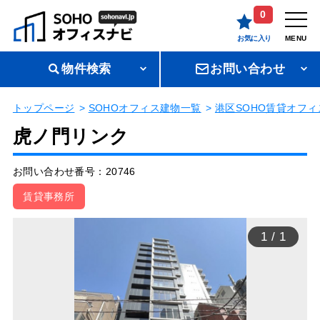
0
お気に入り
MENU
物件検索
お問い合わせ
トップページ
SOHOオフィス建物一覧
港区SOHO賃貸オフィ
虎ノ門リンク
お問い合わせ番号：20746
賃貸事務所
1
/
1