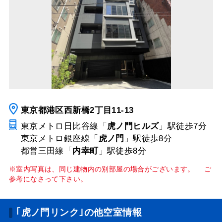
東京都港区西新橋2丁目11-13
東京メトロ日比谷線「
虎ノ門ヒルズ
」駅
徒歩7分
東京メトロ銀座線「
虎ノ門
」駅
徒歩8分
都営三田線「
内幸町
」駅
徒歩8分
※室内写真は、同じ建物内の別部屋の場合がございます。 ご
参考になさって下さい。
｢虎ノ門リンク｣の他空室情報