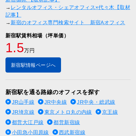
→
レンタルオフィス・シェアオフィス×代々木【取材
記事】
→
新宿のオフィス専門検索サイト 新宿Aオフィス
新宿駅賃料相場（坪単価）
1.5
万円
新宿駅情報ページへ
新宿駅を通る路線のオフィスを探す
JR山手線
JR中央線
JR中央・総武線
JR埼京線
東京メトロ丸の内線
京王線
都営大江戸線
都営新宿線
小田急小田原線
西武新宿線