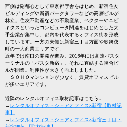
西側は副都心として東京都庁舎をはじめ、新宿住友
ビルディングや新宿パークタワーなどの高層ビルが
林立。住友不動産などの不動産業、ベクターやユビ
キタスといったコンピュータ関連をはじめとした大
手企業が集中し、都内を代表するオフィス街を形成
しています。一方の東側は新宿三丁目方面や歌舞伎
町の一大商業エリアです。
近年では南口の開発が進み、2016年には高速バスタ
ーミナルの「バスタ新宿」、それに直結する複合ビ
ルが開業。利便性が大きく向上しました。
ＳＯＨＯマンションが少なく、賃貸オフィスビル
が多いエリアです。
近隣のレンタルオフィス取材記事はこちら↓
→
レンタルオフィス・シェアオフィス×新宿【取材記
事】
→
レンタルオフィス・シェアオフィス×新宿三丁目・
新宿御苑 【取材記事】