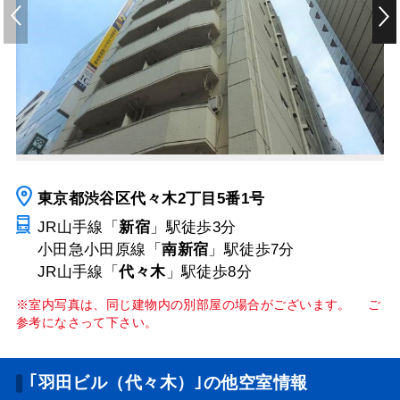
東京都渋谷区代々木2丁目5番1号
JR山手線「
新宿
」駅
徒歩3分
小田急小田原線「
南新宿
」駅
徒歩7分
JR山手線「
代々木
」駅
徒歩8分
※室内写真は、同じ建物内の別部屋の場合がございます。 ご
参考になさって下さい。
｢羽田ビル（代々木）｣の他空室情報