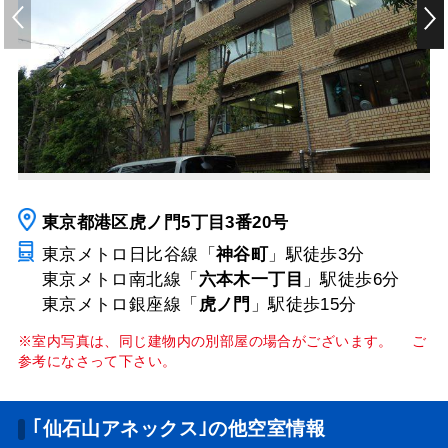
東京都港区虎ノ門5丁目3番20号
東京メトロ日比谷線「
神谷町
」駅
徒歩3分
東京メトロ南北線「
六本木一丁目
」駅
徒歩6分
東京メトロ銀座線「
虎ノ門
」駅
徒歩15分
※室内写真は、同じ建物内の別部屋の場合がございます。 ご
参考になさって下さい。
｢仙石山アネックス｣の他空室情報