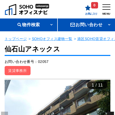
0
お気に入り
MENU
物件検索
お問い合わせ
トップページ
SOHOオフィス建物一覧
港区SOHO賃貸オフィ
仙石山アネックス
お問い合わせ番号：02057
賃貸事務所
1
/
11