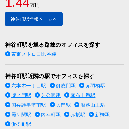
1.44
万円
神谷町駅情報ページへ
神谷町駅を通る路線のオフィスを探す
東京メトロ日比谷線
神谷町駅近隣の駅でオフィスを探す
六本木一丁目駅
御成門駅
赤羽橋駅
虎ノ門駅
芝公園駅
麻布十番駅
国会議事堂前駅
大門駅
溜池山王駅
霞ケ関駅
内幸町駅
赤坂駅
新橋駅
浜松町駅