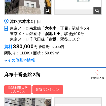
港区六本木2丁目
東京メトロ南北線「
六本木一丁目
」駅
徒歩5分
東京メトロ銀座線「
溜池山王
」駅
徒歩10分
東京メトロ千代田線「
赤坂
」駅
徒歩10分
380,000
賃料
円
管理費:15,000円
間取り：1LDK / 面積：59.69m²
その他基本情報
麻布十番会館 8階
お気に入り
推奨利用人数
賃貸マンション
5人～6人