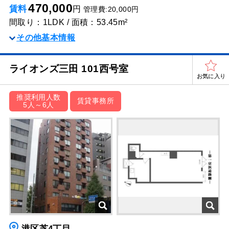
470,000
賃料
円
管理費:20,000円
間取り：1LDK / 面積：53.45m²
その他基本情報
ライオンズ三田 101西号室
お気に入り
推奨利用人数
賃貸事務所
5人～6人
港区芝4丁目