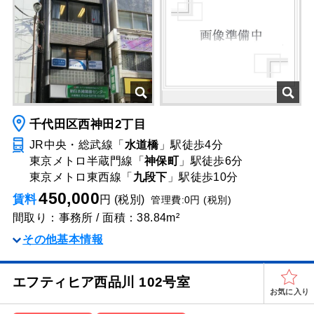
千代田区西神田2丁目
JR中央・総武線「
水道橋
」駅
徒歩4分
東京メトロ半蔵門線「
神保町
」駅
徒歩6分
東京メトロ東西線「
九段下
」駅
徒歩10分
450,000
賃料
円 (税別)
管理費:0円 (税別)
間取り：事務所 / 面積：38.84m²
その他基本情報
エフティヒア西品川 102号室
お気に入り