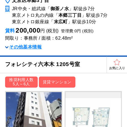
文京区本郷3丁目
JR中央・総武線「
御茶ノ水
」駅
徒歩7分
東京メトロ丸の内線「
本郷三丁目
」駅
徒歩7分
東京メトロ銀座線「
末広町
」駅
徒歩10分
200,000
賃料
円 (税別)
管理費:0円 (税別)
間取り：事務所 / 面積：62.48m²
その他基本情報
フォレシティ六本木 1205号室
お気に入り
推奨利用人数
賃貸マンション
5人～6人