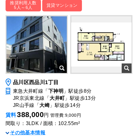
推奨利用人数
賃貸マンション
5人～6人
品川区西品川1丁目
東急大井町線「
下神明
」駅
徒歩8分
JR京浜東北線「
大井町
」駅
徒歩13分
JR山手線「
大崎
」駅
徒歩14分
388,000
賃料
円
管理費:9,000円
間取り：3LDK / 面積：102.55m²
その他基本情報