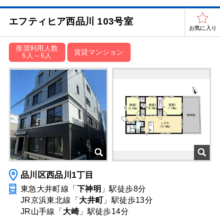
エフティヒア西品川 103号室
お気に入り
推奨利用人数
賃貸マンション
5人～6人
品川区西品川1丁目
東急大井町線「
下神明
」駅
徒歩8分
JR京浜東北線「
大井町
」駅
徒歩13分
JR山手線「
大崎
」駅
徒歩14分