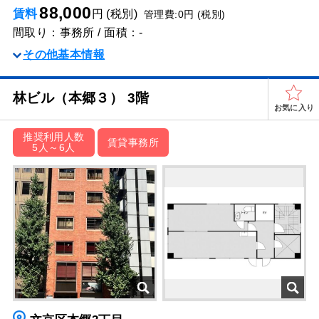
88,000
賃料
円 (税別)
管理費:0円 (税別)
間取り：事務所 / 面積：-
その他基本情報
林ビル（本郷３） 3階
お気に入り
推奨利用人数
賃貸事務所
5人～6人