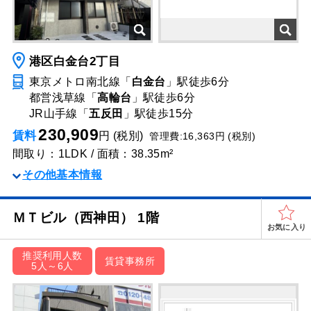
港区白金台2丁目
東京メトロ南北線「
白金台
」駅
徒歩6分
都営浅草線「
高輪台
」駅
徒歩6分
JR山手線「
五反田
」駅
徒歩15分
230,909
賃料
円 (税別)
管理費:16,363円 (税別)
間取り：1LDK / 面積：38.35m²
その他基本情報
ＭＴビル（西神田） 1階
お気に入り
推奨利用人数
賃貸事務所
5人～6人