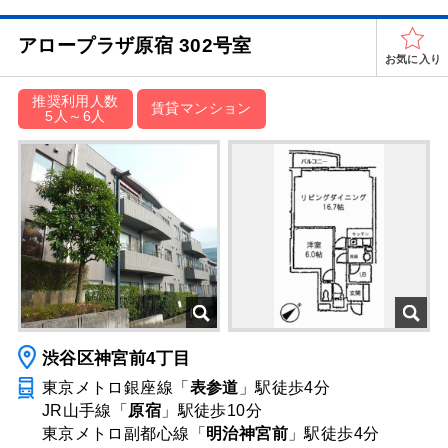
アロープラザ原宿 302号室
お気に入り
推奨利用人数
賃貸マンション
5人～6人
渋谷区神宮前4丁目
東京メトロ銀座線「
表参道
」駅
徒歩4分
JR山手線「
原宿
」駅
徒歩10分
東京メトロ副都心線「
明治神宮前
」駅
徒歩4分