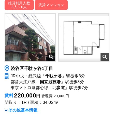
推奨利用人数
賃貸マンション
5人～6人
渋谷区千駄ヶ谷1丁目
JR中央・総武線「
千駄ケ谷
」駅
徒歩3分
都営大江戸線「
国立競技場
」駅
徒歩3分
東京メトロ副都心線「
北参道
」駅
徒歩7分
220,000
賃料
円
管理費:20,000円
間取り：1R / 面積：34.02m²
その他基本情報