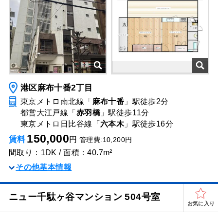
港区麻布十番2丁目
東京メトロ南北線「
麻布十番
」駅
徒歩2分
都営大江戸線「
赤羽橋
」駅
徒歩11分
東京メトロ日比谷線「
六本木
」駅
徒歩16分
150,000
賃料
円
管理費:10,200円
間取り：1DK / 面積：40.7m²
その他基本情報
ニュー千駄ヶ谷マンション 504号室
お気に入り