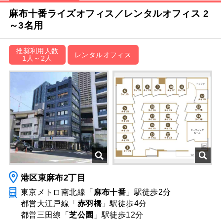
麻布十番ライズオフィス／レンタルオフィス 2
～3名用
推奨利用人数
レンタルオフィス
1人～2人
港区東麻布2丁目
東京メトロ南北線「
麻布十番
」駅
徒歩2分
都営大江戸線「
赤羽橋
」駅
徒歩4分
都営三田線「
芝公園
」駅
徒歩12分