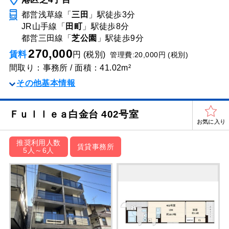
都営浅草線「
三田
」駅
徒歩3分
JR山手線「
田町
」駅
徒歩8分
都営三田線「
芝公園
」駅
徒歩9分
270,000
賃料
円 (税別)
管理費:20,000円 (税別)
間取り：事務所 / 面積：41.02m²
その他基本情報
Ｆｕｌｌｅａ白金台 402号室
お気に入り
推奨利用人数
賃貸事務所
5人～6人