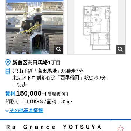
新宿区高田馬場1丁目
JR山手線「
高田馬場
」駅
徒歩7分
東京メトロ副都心線「
西早稲田
」駅
徒歩3分
―
徒歩
150,000
賃料
円
管理費:0円
間取り：1LDK+S / 面積：35m²
その他基本情報
Ｒａ Ｇｒａｎｄｅ ＹＯＴＳＵＹＡ