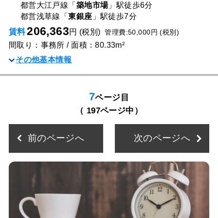
都営大江戸線「
築地市場
」駅
徒歩6分
都営浅草線「
東銀座
」駅
徒歩7分
206,363
賃料
円 (税別)
管理費:50,000円 (税別)
間取り：事務所 / 面積：80.33m²
その他基本情報
7
ページ目
（ 197ページ中）
前のページへ
次のページへ