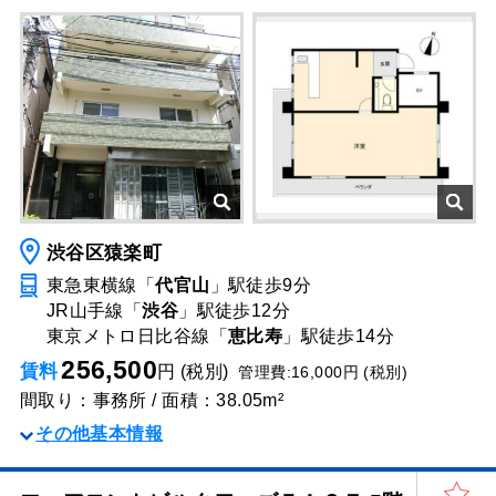
渋谷区猿楽町
東急東横線「
代官山
」駅
徒歩9分
JR山手線「
渋谷
」駅
徒歩12分
東京メトロ日比谷線「
恵比寿
」駅
徒歩14分
256,500
賃料
円 (税別)
管理費:16,000円 (税別)
間取り：事務所 / 面積：38.05m²
その他基本情報