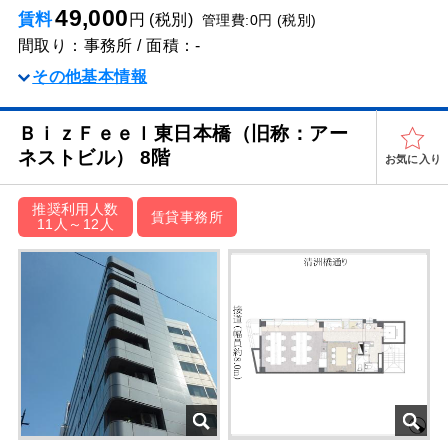
49,000
賃料
円 (税別)
管理費:0円 (税別)
間取り：事務所 / 面積：-
その他基本情報
ＢｉｚＦｅｅｌ東日本橋（旧称：アー
ネストビル） 8階
お気に入り
推奨利用人数
賃貸事務所
11人～12人