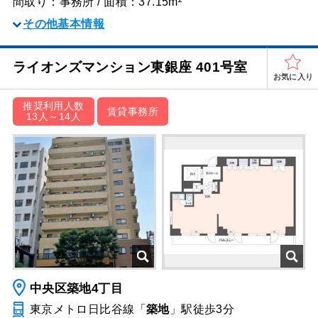
間取り：事務所 / 面積：37.15m²
その他基本情報
ライオンズマンション東銀座 401号室
お気に入り
推奨利用人数
賃貸事務所
13人～14人
中央区築地4丁目
東京メトロ日比谷線「
築地
」駅
徒歩3分