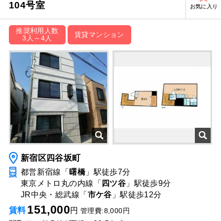
104号室
お気に入り
推奨利用人数
賃貸マンション
3人～4人
新宿区四谷坂町
都営新宿線「
曙橋
」駅
徒歩7分
東京メトロ丸の内線「
四ツ谷
」駅
徒歩9分
JR中央・総武線「
市ケ谷
」駅
徒歩12分
151,000
賃料
円
管理費:8,000円