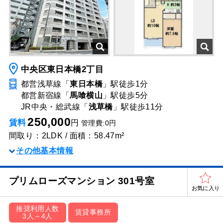
中央区東日本橋2丁目
都営浅草線「
東日本橋
」駅
徒歩1分
都営新宿線「
馬喰横山
」駅
徒歩5分
JR中央・総武線「
浅草橋
」駅
徒歩11分
250,000
賃料
円
管理費:0円
間取り：2LDK / 面積：58.47m²
その他基本情報
プリムローズマンション 301号室
お気に入り
推奨利用人数
賃貸事務所
3人～4人