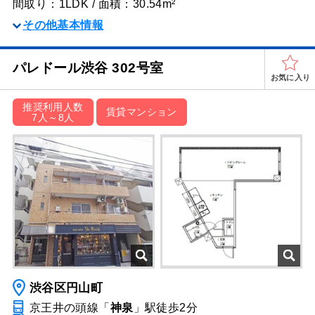
間取り：1LDK / 面積：30.54m²
その他基本情報
パレドール渋谷 302号室
お気に入り
推奨利用人数
賃貸マンション
7人～8人
渋谷区円山町
京王井の頭線「
神泉
」駅
徒歩2分