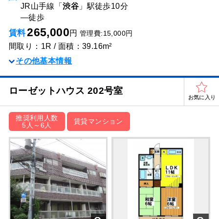
JR山手線「
渋谷
」駅
徒歩10分
―
徒歩
265,000
賃料
円
管理費:15,000円
間取り：1R / 面積：39.16m²
その他基本情報
ローゼットハウス 202号室
お気に入り
推奨利用人数
賃貸マンション
5人～6人