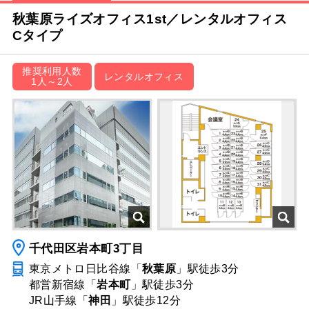
秋葉原ライズオフィス1st／レンタルオフィス
Cタイプ
推奨利用人数
レンタルオフィス
1人～2人
千代田区岩本町3丁目
東京メトロ日比谷線「
秋葉原
」駅
徒歩3分
都営新宿線「
岩本町
」駅
徒歩3分
JR山手線「
神田
」駅
徒歩12分