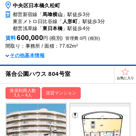
中央区日本橋久松町
都営新宿線「
馬喰横山
」駅
徒歩3分
東京メトロ日比谷線「
人形町
」駅
徒歩3分
都営浅草線「
東日本橋
」駅
徒歩4分
600,000
賃料
円 (税別)
管理費:0円 (税別)
間取り：事務所 / 面積：77.62m²
その他基本情報
落合公園ハウス 804号室
お気に入り
推奨利用人数
賃貸マンション
3人～4人