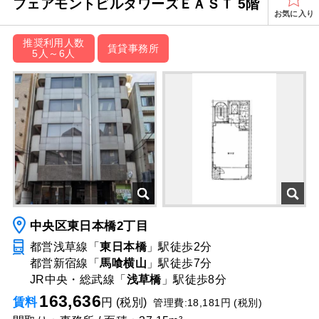
フェアモントビルタワーズＥＡＳＴ 5階
お気に入り
推奨利用人数
賃貸事務所
5人～6人
中央区東日本橋2丁目
都営浅草線「
東日本橋
」駅
徒歩2分
都営新宿線「
馬喰横山
」駅
徒歩7分
JR中央・総武線「
浅草橋
」駅
徒歩8分
163,636
賃料
円 (税別)
管理費:18,181円 (税別)