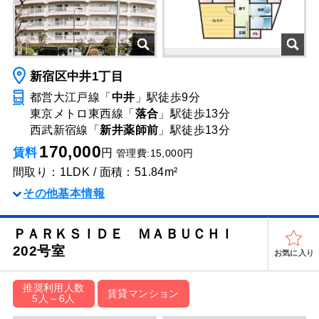
新宿区中井1丁目
都営大江戸線「
中井
」駅
徒歩9分
東京メトロ東西線「
落合
」駅
徒歩13分
西武新宿線「
新井薬師前
」駅
徒歩13分
170,000
賃料
円
管理費:15,000円
間取り：1LDK / 面積：51.84m²
その他基本情報
ＰＡＲＫＳＩＤＥ ＭＡＢＵＣＨＩ
202号室
お気に入り
推奨利用人数
賃貸マンション
5人～6人