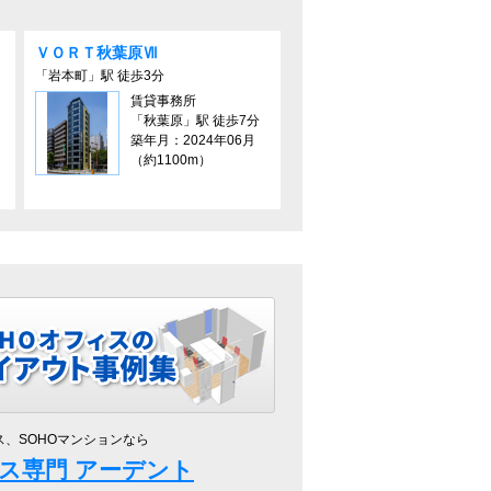
ＶＯＲＴ秋葉原Ⅶ
「岩本町」駅 徒歩3分
賃貸事務所
「秋葉原」駅 徒歩7分
築年月：2024年06月
（約1100m）
ス、SOHOマンションなら
ス専門 アーデント