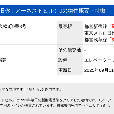
（旧称：アーネストビル）｣の物件概要・特徴
久松町9番8号
最寄駅
都営新宿線
「
東京メトロ日
都営浅草線
「
その他交通
-
階建
設備
エレベーター
更新日
2025年09月1
可能な立地です！4駅とも5分以内です。
トビル」は1991年竣工の新耐震基準をクリアした建物です。1フロア
ア専用のトイレが設置されています。機械警備完備でセキュリティ面も