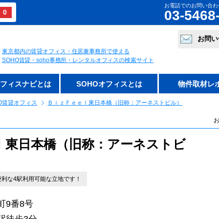
お電話でのお問い合わ
03-5468
0
お問い
東京都内の賃貸オフィス・住居兼事務所で使える
SOHO賃貸・soho事務所・レンタルオフィスの検索サイト
オフィスナビとは
SOHOオフィスとは
物件取材レ
O賃貸オフィス
ＢｉｚＦｅｅｌ東日本橋（旧称：アーネストビル）
お
ｌ東日本橋（旧称：アーネストビ
便利な4駅利用可能な立地です！
9番8号