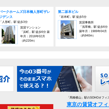
パークホームズ⽇本橋⼈形町ザレ
第二坂本ビル
ジデンス
「岩本町」駅 徒歩5分
「人形町」駅 徒歩3分
賃貸事務所
「浅草橋」駅 徒歩6分
賃貸マンション
築年月：1989年04月
「浜町」駅 徒歩6分 築
（約940m）
年月：2018年02月
（約220m）
「馬喰横山」駅のSOHOオフィ
東京の賃貸オフィ