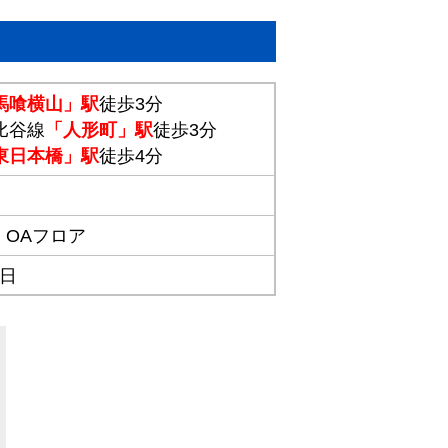
馬喰横山」駅
徒歩3分
比谷線
「人形町」駅
徒歩3分
東日本橋」駅
徒歩4分
,
OAフロア
1日