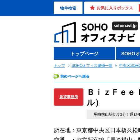
お気に入りボックス
物件検索
トップページ
SOHO
トップ
SOHOオフィス建物一覧
中央区SOH
ＢｉｚＦｅｅ
賃貸事務所
ル）
馬喰横山駅徒歩3分！通勤
所在地：東京都中央区日本橋久松町