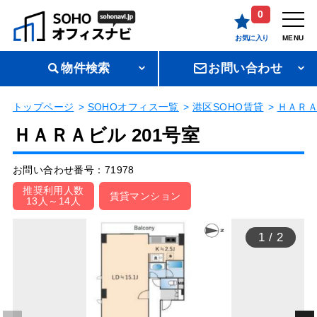
0
お気に入り
MENU
物件検索
お問い合わせ
トップページ
SOHOオフィス一覧
港区SOHO賃貸
ＨＡＲ
ＨＡＲＡビル 201号室
お問い合わせ番号：71978
推奨利用人数
賃貸マンション
13人～14人
1
/
2