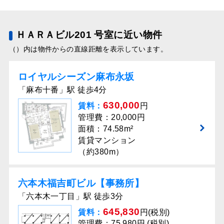
ＨＡＲＡビル201 号室に近い物件
（）内は物件からの直線距離を表示しています。
ロイヤルシーズン⿇布永坂
「麻布十番」駅 徒歩4分
630,000
賃料：
円
管理費：20,000円
面積：74.58m²
賃貸マンション
（約380m）
六本木福吉町ビル【事務所】
「六本木一丁目」駅 徒歩3分
645,830
賃料：
円(税別)
管理費：75,980円 (税別)