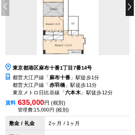
東京都港区麻布十番1丁目7番14号
都営大江戸線「
麻布十番
」駅
徒歩1分
都営大江戸線「
赤羽橋
」駅
徒歩11分
東京メトロ日比谷線「
六本木
」駅
徒歩12分
635,000
賃料
円 (税別)
管理費:15,000円 (税別)
敷金 / 礼金
2ヶ月 / 1ヶ月