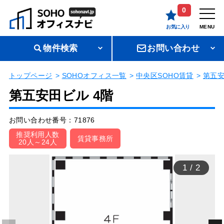
0
お気に入り
MENU
物件検索
お問い合わせ
トップページ
SOHOオフィス一覧
中央区SOHO賃貸
第五
第五安田ビル 4階
お問い合わせ番号：71876
推奨利用人数
賃貸事務所
20人～24人
1
/
2