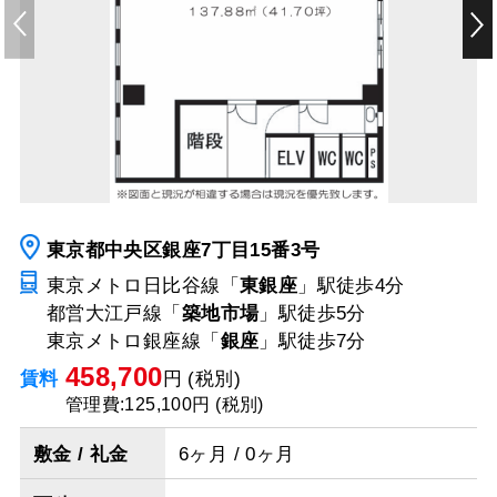
東京都中央区銀座7丁目15番3号
東京メトロ日比谷線「
東銀座
」駅
徒歩4分
都営大江戸線「
築地市場
」駅
徒歩5分
東京メトロ銀座線「
銀座
」駅
徒歩7分
458,700
賃料
円 (税別)
管理費:125,100円 (税別)
敷金 / 礼金
6ヶ月 / 0ヶ月