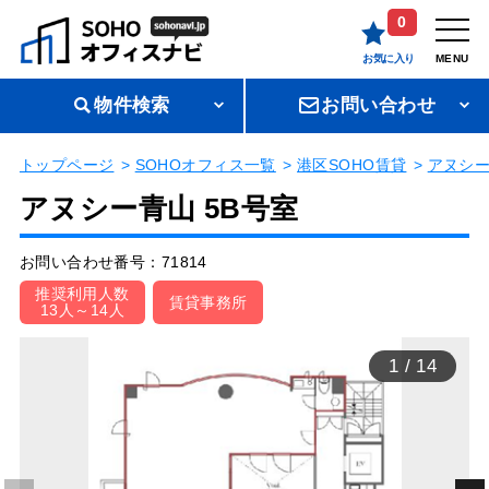
0
お気に入り
MENU
物件検索
お問い合わせ
トップページ
SOHOオフィス一覧
港区SOHO賃貸
アヌシ
アヌシー青山 5B号室
お問い合わせ番号：71814
推奨利用人数
賃貸事務所
13人～14人
1
/
14