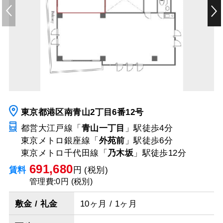
東京都港区南青山2丁目6番12号
都営大江戸線「
青山一丁目
」駅
徒歩4分
東京メトロ銀座線「
外苑前
」駅
徒歩6分
東京メトロ千代田線「
乃木坂
」駅
徒歩12分
691,680
賃料
円 (税別)
管理費:0円 (税別)
敷金 / 礼金
10ヶ月 / 1ヶ月