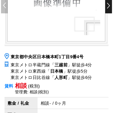
東京都中央区日本橋本町1丁目9番4号
東京メトロ半蔵門線「
三越前
」駅
徒歩4分
東京メトロ東西線「
日本橋
」駅
徒歩5分
東京メトロ日比谷線「
人形町
」駅
徒歩6分
相談
賃料
(税別)
管理費: 相談(税別)
敷金 / 礼金
相談- / 0ヶ月