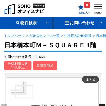
0
お気に入り
MENU
物件検索
お問い合わせ
トップページ
SOHOオフィス一覧
中央区SOHO賃貸
日本
日本橋本町Ｍ－ＳＱＵＡＲＥ 1階
お問い合わせ番号：71653
推奨利用人数
賃貸事務所
40人以上
1
/
2