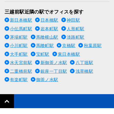
三越前駅近隣の駅でオフィスを探す
新日本橋駅
日本橋駅
神田駅
小伝馬町駅
岩本町駅
人形町駅
茅場町駅
馬喰横山駅
淡路町駅
小川町駅
馬喰町駅
京橋駅
秋葉原駅
大手町駅
宝町駅
東日本橋駅
水天宮前駅
新御茶ノ水駅
八丁堀駅
二重橋前駅
銀座一丁目駅
浅草橋駅
有楽町駅
御茶ノ水駅