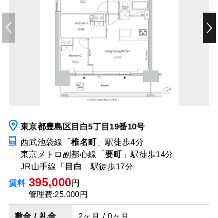
東京都豊島区目白5丁目19番10号
西武池袋線「
椎名町
」駅
徒歩4分
東京メトロ副都心線「
要町
」駅
徒歩14分
JR山手線「
目白
」駅
徒歩17分
395,000
賃料
円
管理費:25,000円
敷金 / 礼金
2ヶ月 / 0ヶ月