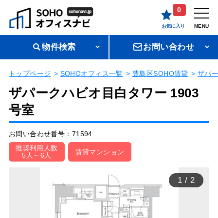
0
お気に入り
MENU
物件検索
お問い合わせ
トップページ
SOHOオフィス一覧
豊島区SOHO賃貸
ザパ
ザパークハビオ目白タワー 1903
号室
お問い合わせ番号：71594
推奨利用人数
賃貸マンション
5人～6人
1
/
2