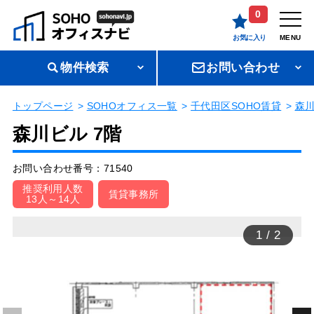
0
お気に入り
MENU
物件検索
お問い合わせ
トップページ
SOHOオフィス一覧
千代田区SOHO賃貸
森
森川ビル 7階
お問い合わせ番号：71540
推奨利用人数
賃貸事務所
13人～14人
1
/
2