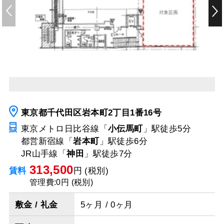
東京都千代田区岩本町2丁目1番16号
東京メトロ日比谷線「
小伝馬町
」駅
徒歩5分
都営新宿線「
岩本町
」駅
徒歩6分
JR山手線「
神田
」駅
徒歩7分
313,500
賃料
円 (税別)
管理費:0円 (税別)
敷金 / 礼金
5ヶ月 / 0ヶ月