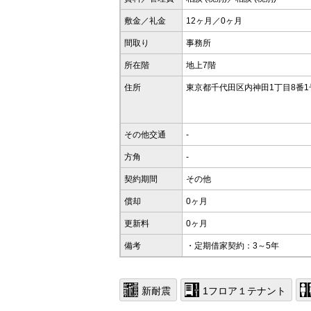
敷金／礼金
12ヶ月／0ヶ月
間取り
事務所
所在階
地上7階
住所
東京都千代田区内神田1丁目8番1
その他交通
-
方角
-
契約期間
その他
償却
0ヶ月
更新料
0ヶ月
備考
・定期借家契約：3～5年
新耐震
1フロア１テナント