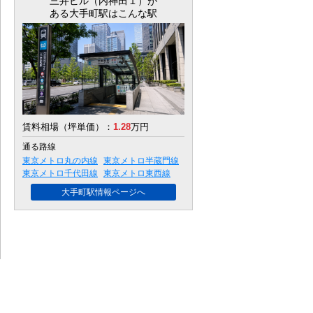
三井ビル（内神田１）
が
ある大手町駅はこんな駅
賃料相場（坪単価）：
1.28
万円
通る路線
東京メトロ丸の内線
東京メトロ半蔵門線
東京メトロ千代田線
東京メトロ東西線
大手町駅情報ページへ