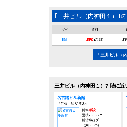
｢三井ビル（内神田１）｣
号室
賃料
1階
相談
(税別)
相
「三井ビル（
三井ビル（内神田１）7 階に近
名古路ビル新館
「竹橋」駅 徒歩3分
賃料
相談
面積259.27m²
賃貸事務所
（約510m）