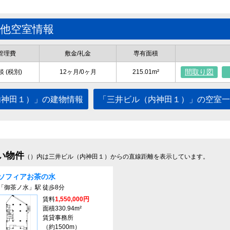
の他空室情報
管理費
敷金/礼金
専有面積
間取り図
談 (税別)
12ヶ月/0ヶ月
215.01m²
内神田１）」の建物情報
「三井ビル（内神田１）」の空室一
い物件
（）内は三井ビル（内神田１）からの直線距離を表示しています。
ソフィアお茶の水
「御茶ノ水」駅 徒歩8分
賃料
1,550,000円
面積330.94m²
賃貸事務所
（約1500m）