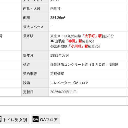
内見・入居
内見可
面積
284.26m²
最大スペース
-
号
最寄駅
東京メトロ丸の内線
「大手町」駅
徒歩3分
JR山手線
「神田」駅
徒歩6分
都営新宿線
「小川町」駅
徒歩7分
築年月
1991年07月
構造
鉄骨鉄筋コンクリート造（ＳＲＣ造） 9階建
契約形態
定期借家
設備
エレベーター
,
OAフロア
更新日
2025年09月11日
トイレ男女別
OAフロア