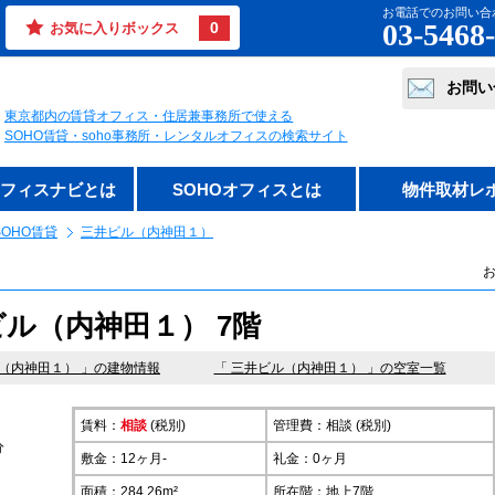
お電話でのお問い合
03-5468
0
お気に入りボックス
お問い
東京都内の賃貸オフィス・住居兼事務所で使える
SOHO賃貸・soho事務所・レンタルオフィスの検索サイト
オフィスナビとは
SOHOオフィスとは
物件取材レ
OHO賃貸
三井ビル（内神田１）
お
ル（内神田１） 7階
（内神田１）
」の建物情報
「 三井ビル（内神田１） 」の空室一覧
賃料：
相談
(税別)
管理費：相談 (税別)
分
敷金：12ヶ月-
礼金：0ヶ月
面積：284.26m²
所在階：
地上7階