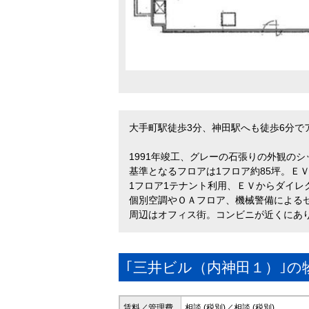
大手町駅徒歩3分、神田駅へも徒歩6分で
1991年竣工、グレーの石張りの外観の
基準となるフロアは1フロア約85坪。Ｅ
1フロア1テナント利用、ＥＶからダイ
個別空調やＯＡフロア、機械警備による
周辺はオフィス街。コンビニが近くにあ
｢三井ビル（内神田１）｣の
賃料／管理費
相談 (税別)／相談 (税別)