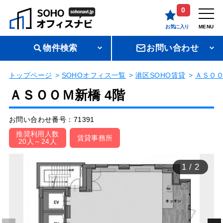
0
お気に入り
MENU
物件検索
お問い合わせ
トップページ
SOHOオフィス一覧
港区SOHO賃貸
ＡＳＯ
ＡＳＯＯＭ新橋 4階
お問い合わせ番号：71391
推奨利用人数
賃貸事務所
20人～24人
1
/
2