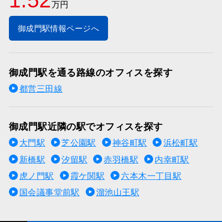
万円
御成門駅情報ページへ
御成門駅を通る路線のオフィスを探す
都営三田線
御成門駅近隣の駅でオフィスを探す
大門駅
芝公園駅
神谷町駅
浜松町駅
新橋駅
汐留駅
赤羽橋駅
内幸町駅
虎ノ門駅
霞ケ関駅
六本木一丁目駅
国会議事堂前駅
溜池山王駅