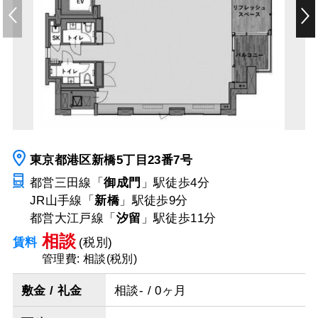
東京都港区新橋5丁目23番7号
都営三田線「
御成門
」駅
徒歩4分
JR山手線「
新橋
」駅
徒歩9分
都営大江戸線「
汐留
」駅
徒歩11分
相談
賃料
(税別)
管理費: 相談(税別)
敷金 / 礼金
相談- / 0ヶ月